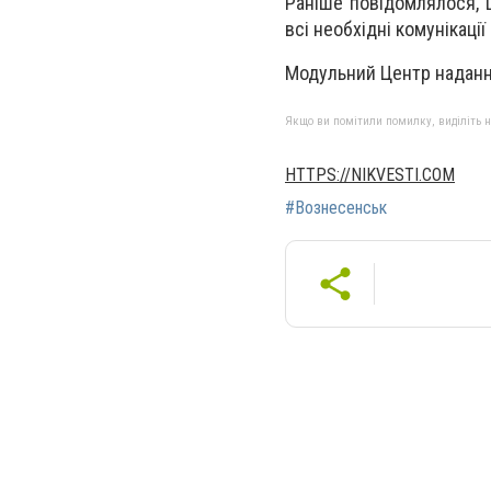
Раніше повідомлялося, 
всі необхідні комунікаці
Модульний Центр надання
Якщо ви помітили помилку, виділіть нео
HTTPS://NIKVESTI.COM
#Вознесенськ