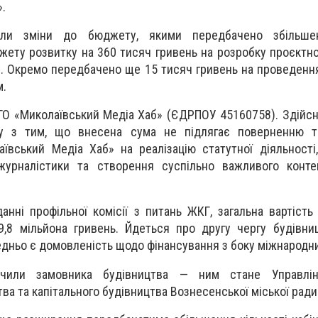
.
или зміни до бюджету, якими передбачено збільше
жету розвитку на 360 тисяч гривень на розробку проєктн
ту. Окремо передбачено ще 15 тисяч гривень на проведенн
м.
ГО «Миколаївський Медіа Хаб» (ЄДРПОУ 45160758). Здійс
ду з тим, що внесена сума не підлягає поверненню 
ївський Медіа Хаб» на реалізацію статутної діяльност
журналістики та створення суспільно важливого контен
анні профільної комісії з питань ЖКГ, загальна вартість 
9,8 мільйона гривень. Йдеться про другу чергу будівн
дньо є домовленість щодо фінансування з боку міжнародни
ачили замовника будівництва — ним стане Управлін
ва та капітального будівництва Вознесенської міської ради