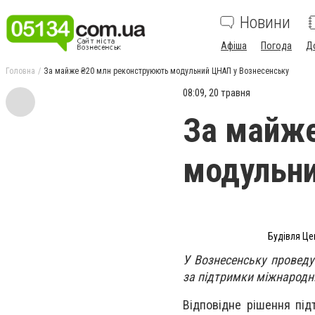
Новини
Афіша
Погода
Д
Головна
За майже ₴20 млн реконструюють модульний ЦНАП у Вознесенську
08:09, 20 травня
За майж
модульни
Будівля Це
У Вознесенську проведу
за підтримки міжнародни
Відповідне рішення під