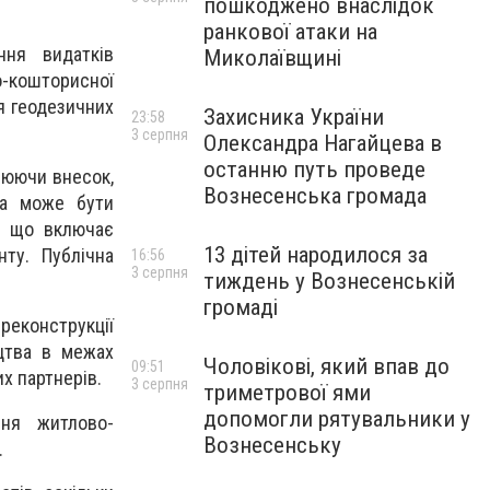
пошкоджено внаслідок
ранкової атаки на
ння видатків
Миколаївщині
о-кошторисної
я геодезичних
Захисника України
23:58
3 серпня
Олександра Нагайцева в
останню путь проведе
нюючи внесок,
Вознесенська громада
та може бути
і, що включає
13 дітей народилося за
ту. Публічна
16:56
3 серпня
тиждень у Вознесенській
громаді
реконструкції
ицтва в межах
Чоловікові, який впав до
09:51
х партнерів.
3 серпня
триметрової ями
допомогли рятувальники у
ня житлово-
Вознесенську
.