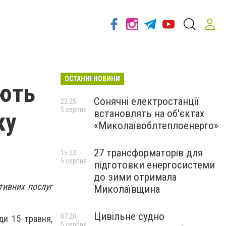
ОСТАННІ НОВИНИ
ють
Сонячні електростанції
22:25
5 серпня
встановлять на об'єктах
ку
«Миколаївоблтеплоенерго»
27 трансформаторів для
15:23
5 серпня
підготовки енергосистеми
до зими отримала
тивних послуг
Миколаївщина
Цивільне судно
07:20
ди 15 травня,
5 серпня