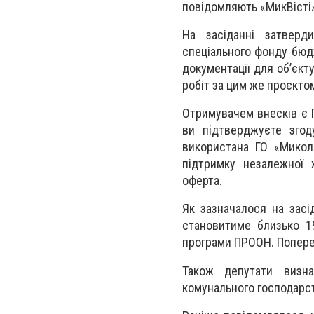
повідомляють «МикВісті»
На засіданні затверд
спеціального фонду бюд
документації для об’єк
робіт за цим же проєкто
Отримувачем внесків є 
ви підтверджуєте зго
використана ГО «Микола
підтримку незалежної 
оферта.
Як зазначалося на засід
становитиме близько 1
програми ПРООН. Попере
Також депутати визн
комунального господарст