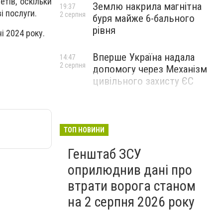
тів, оскільки
Землю накрила магнітна
19:37
і послуги.
2 серпня
буря майже 6-бального
рівня
і 2024 року.
Вперше Україна надала
14:47
2 серпня
допомогу через Механізм
цивільного захисту ЄС
ТОП НОВИНИ
Генштаб ЗСУ
оприлюднив дані про
втрати ворога станом
на 2 серпня 2026 року