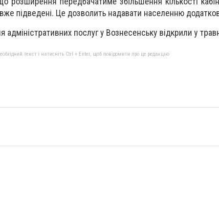
що розширення передбачатиме збільшення кількості кабіне
ї вже підведені. Це дозволить надавати населенню додатков
 адміністративних послуг у Вознесенську відкрили у травн
бхідний текст і натисніть Ctrl + Enter, щоб повідомити про це редакцію