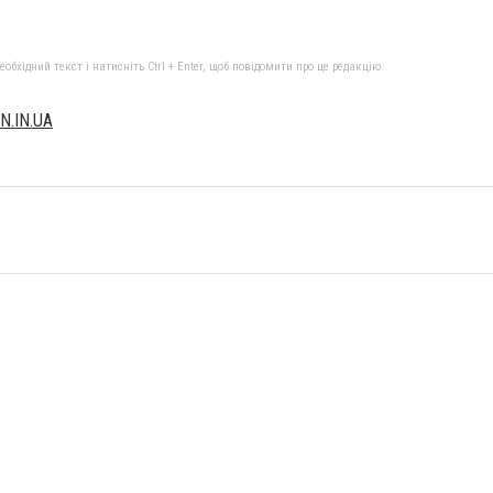
бхідний текст і натисніть Ctrl + Enter, щоб повідомити про це редакцію
N.IN.UA