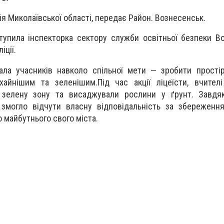
ія Миколаївської області, передає Район. Вознесенськ.
ступила інспекторка сектору служби освітньої безпеки В
іції.
нала учасників навколо спільної мети — зробити прості
хайнішим та зеленішим.Під час акції ліцеїсти, вчител
зелену зону та висаджували рослини у ґрунт. Завдяк
 змогло відчути власну відповідальність за збереженн
 майбутнього свого міста.