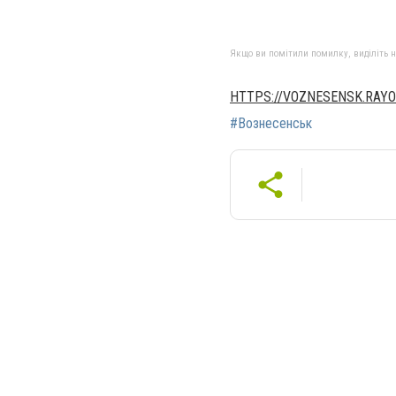
Якщо ви помітили помилку, виділіть нео
HTTPS://VOZNESENSK.RAYO
#Вознесенськ