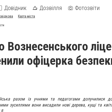
Довідник
Дозвілля
Фотозвіти
овідкова
Карта міста
їсти
ю Вознесенського ліц
нили офіцерка безпек
ейська разом із учнями та педагогами долучилися д
ьними зусиллями вони висадили нові дерева, кущі та квіти
 8.