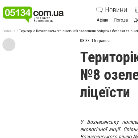
Новини
Афіша
Погода
Д
Головна
Територію Вознесенського ліцею №8 озеленили офіцерка безпеки та ліце
08:33, 15 травня
Територі
№8 озеле
ліцеїсти
У Вознесенську поліц
екологічної акції. Спіл
Вознесенського ліцею №