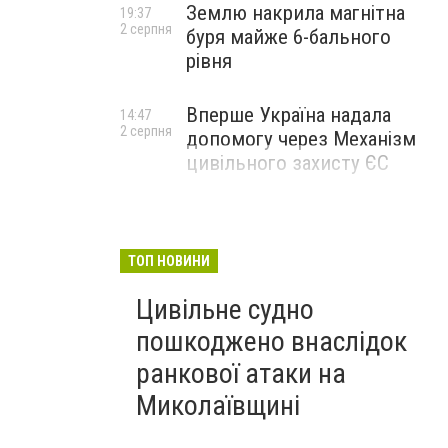
Землю накрила магнітна
19:37
2 серпня
буря майже 6-бального
рівня
Вперше Україна надала
14:47
2 серпня
допомогу через Механізм
цивільного захисту ЄС
ТОП НОВИНИ
Цивільне судно
пошкоджено внаслідок
ранкової атаки на
Миколаївщині