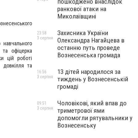
пошкоджено внаслідок
ранкової атаки на
Миколаївщині
ознесенського
Захисника України
23:58
3 серпня
Олександра Нагайцева в
р навчального
останню путь проведе
і та офіцерка
Вознесенська громада
и цій роботі
я довкілля та
13 дітей народилося за
16:56
3 серпня
тиждень у Вознесенській
громаді
Чоловікові, який впав до
09:51
3 серпня
триметрової ями
допомогли рятувальники у
Вознесенську