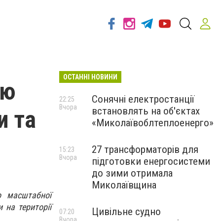
ОСТАННІ НОВИНИ
ею
Сонячні електростанції
22:25
Вчора
встановлять на об'єктах
и та
«Миколаївоблтеплоенерго»
27 трансформаторів для
15:23
Вчора
підготовки енергосистеми
до зими отримала
Миколаївщина
о масштабної
 на території
Цивільне судно
07:20
Вчора