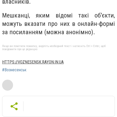
власників.
Мешканці, яким відомі такі об'єкти,
можуть вказати про них в онлайн-формі
за посиланням (можна анонімно).
Якщо ви помітили помилку, виділіть необхідний текст і натисніть Ctrl + Enter, щоб
повідомити про це редакцію
HTTPS://VOZNESENSK.RAYON.IN.UA
#Вознесенськ