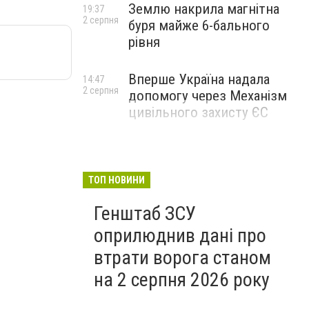
Землю накрила магнітна
19:37
2 серпня
буря майже 6-бального
рівня
Вперше Україна надала
14:47
2 серпня
допомогу через Механізм
цивільного захисту ЄС
ТОП НОВИНИ
Генштаб ЗСУ
оприлюднив дані про
втрати ворога станом
на 2 серпня 2026 року