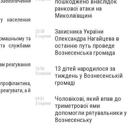
 забезпечення
пошкоджено внаслідок
ранкової атаки на
Миколаївщині
ту населення
Захисника України
23:58
3 серпня
Олександра Нагайцева в
домашньому та
останню путь проведе
 та службами
Вознесенська громада
ам реагування
13 дітей народилося за
16:56
3 серпня
тиждень у Вознесенській
громаді
профілактика,
реагувати, а й
Чоловікові, який впав до
09:51
3 серпня
триметрової ями
допомогли рятувальники у
Вознесенську