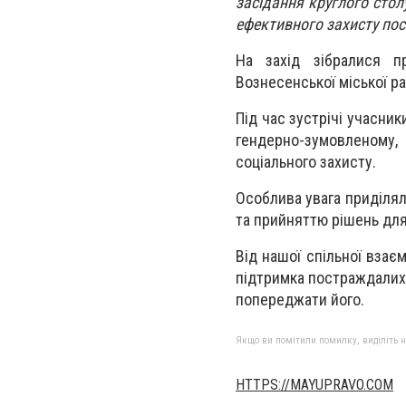
засідання круглого стол
ефективного захисту по
На захід зібралися п
Вознесенської міської ра
Під час зустрічі учасни
гендерно-зумовленому,
соціального захисту.
Особлива увага приділял
та прийняттю рішень для
Від нашої спільної взає
підтримка постраждалих 
попереджати його.
Якщо ви помітили помилку, виділіть нео
HTTPS://MAYUPRAVO.COM