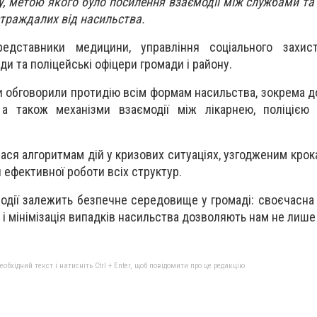
у, метою якого було посилення взаємодії між службами та
страждалих від насильства.
редставники медицини, управління соціального захис
ди та поліцейські офіцери громади і району.
ки обговорили протидію всім формам насильства, зокрема 
 а також механізми взаємодії між лікарнею, поліцією
ася алгоритмам дій у кризових ситуаціях, узгодженим крок
 ефективної роботи всіх структур.
модії залежить безпечне середовище у громаді: своєчасна 
і мінімізація випадків насильства дозволяють нам не лише 
бхідний текст і натисніть Ctrl + Enter, щоб повідомити про це редакцію