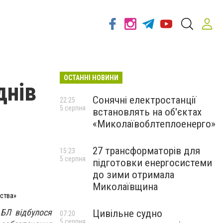
ОСТАННІ НОВИНИ
днів
Сонячні електростанції
22:25
5 серпня
встановлять на об'єктах
«Миколаївоблтеплоенерго»
27 трансформаторів для
15:23
5 серпня
підготовки енергосистеми
до зими отримала
Миколаївщина
ьства»
 БЛ відбулося
Цивільне судно
07:20
5 серпня