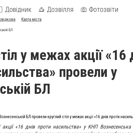
Довідник
Дозвілля
Фотозвіти
овідкова
Карта міста
нській БЛ
тіл у межах акції «16 
сильства» провели у
ській БЛ
Вознесенській БЛ провели круглий стіл у межах акції «16 днів проти насил
 акції «16 днів проти насильства» у КНП Вознесенська