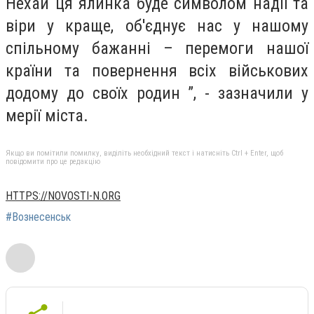
Нехай ця ялинка буде символом надії та
віри у краще, об'єднує нас у нашому
спільному бажанні – перемоги нашої
країни та повернення всіх військових
додому до своїх родин ”, - зазначили у
мерії міста.
Якщо ви помітили помилку, виділіть необхідний текст і натисніть Ctrl + Enter, щоб
повідомити про це редакцію
HTTPS://NOVOSTI-N.ORG
#Вознесенськ