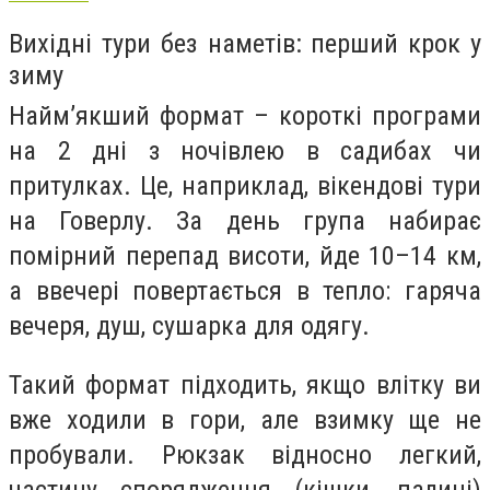
Вихідні тури без наметів: перший крок у
зиму
Найм’якший формат – короткі програми
на 2 дні з ночівлею в садибах чи
притулках. Це, наприклад, вікендові тури
на Говерлу. За день група набирає
помірний перепад висоти, йде 10–14 км,
а ввечері повертається в тепло: гаряча
вечеря, душ, сушарка для одягу.
Такий формат підходить, якщо влітку ви
вже ходили в гори, але взимку ще не
пробували. Рюкзак відносно легкий,
частину спорядження (кішки, палиці)