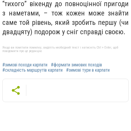
“тихого” вікенду до повноцінної пригоди
з наметами, – тож кожен може знайти
саме той рівень, який зробить першу (чи
двадцяту) подорож у сніг справді своєю.
Якщо ви помітили помилку, виділіть необхідний текст і натисніть Ctrl + Enter, щоб
повідомити про це редакцію
#зимові походи карпати
#формати зимових походів
#складність маршрутів карпати
#зимові тури в карпати