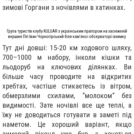
зимові Горгани з ночівлями в хатинках.
Група туристів клубу KULUAR з українським прапором на засніженій
вершині Піп Іван Чорногірський біля кам’яної обсерваторії взимку
Тут дні довші: 15-20 км ходового шляху,
700–1000 м набору, інколи кішки та
льодоруб на ключових ділянках. Ви
більше часу проводите на відкритих
хребтах, частіше стикаєтесь із вітром,
обмерзлими схилами, “молоком” без
видимості. Зате ночівлі все ще теплі, а
їжу не доводиться готувати в заметі під
наметом. Це хороший варіант, якщо
зимовий вікенд уже був, а хочеться