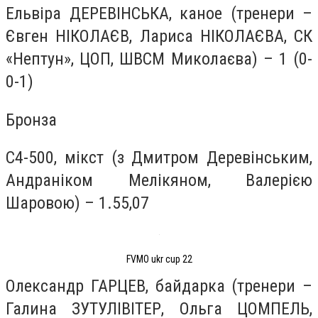
Ельвіра ДЕРЕВІНСЬКА, каное (тренери –
Євген НІКОЛАЄВ, Лариса НІКОЛАЄВА, СК
«Нептун», ЦОП, ШВСМ Миколаєва) – 1 (0-
0-1)
Бронза
С4-500, мікст (з Дмитром Деревінським,
Андраніком Мелікяном, Валерією
Шаровою) – 1.55,07
FVMO ukr cup 22
Олександр ГАРЦЕВ, байдарка (тренери –
Галина ЗУТУЛІВІТЕР, Ольга ЦОМПЕЛЬ,