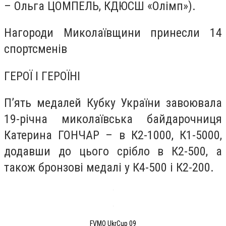
– Ольга ЦОМПЕЛЬ, КДЮСШ «Олімп»).
Нагороди Миколаївщини принесли 14
спортсменів
ГЕРОЇ І ГЕРОЇНІ
П’ять медалей Кубку України завоювала
19-річна миколаївська байдарочниця
Катерина ГОНЧАР – в К2-1000, К1-5000,
додавши до цього срібло в К2-500, а
також бронзові медалі у К4-500 і К2-200.
FVMO UkrCup 09