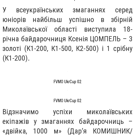
У всеукраїнських змаганнях серед
юніорів найбільш успішно в збірній
Миколаївської області виступила 18-
річна байдарочниця Ксенія ЦОМПЕЛЬ – 3
золоті (К1-200, К1-500, К2-500) і 1 срібну
(К1-200).
FVMO UkrCup 02
FVMO UkrCup 02
Відзначимо успіхи миколаївських
екіпажів у змаганнях байдарочниць –
«двійка, 1000 м» (Дар’я КОМИШНИК/