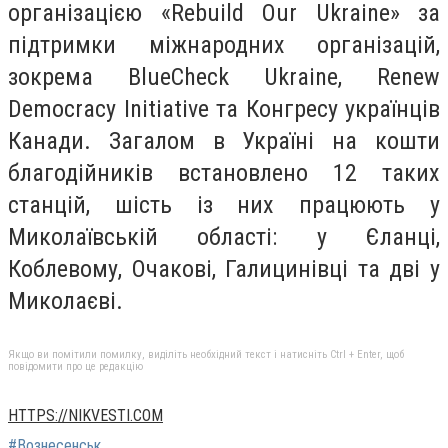
організацією «Rebuild Our Ukraine» за
підтримки міжнародних організацій,
зокрема BlueCheck Ukraine, Renew
Democracy Initiative та Конгресу українців
Канади. Загалом в Україні на кошти
благодійників встановлено 12 таких
станцій, шість із них працюють у
Миколаївській області: у Єланці,
Коблевому, Очакові, Галицинівці та дві у
Миколаєві.
Якщо ви помітили помилку, виділіть необхідний текст і натисніть Ctrl + Enter, щоб
повідомити про це редакцію
HTTPS://NIKVESTI.COM
#Вознесенськ