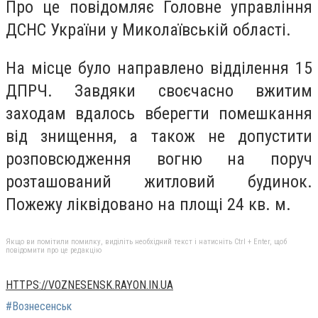
Про це повідомляє Головне управління
ДСНС України у Миколаївській області.
На місце було направлено відділення 15
ДПРЧ. Завдяки своєчасно вжитим
заходам вдалось вберегти помешкання
від знищення, а також не допустити
розповсюдження вогню на поруч
розташований житловий будинок.
Пожежу ліквідовано на площі 24 кв. м.
Якщо ви помітили помилку, виділіть необхідний текст і натисніть Ctrl + Enter, щоб
повідомити про це редакцію
HTTPS://VOZNESENSK.RAYON.IN.UA
#Вознесенськ