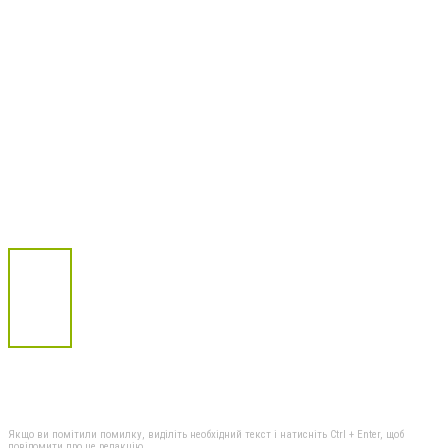
Якщо ви помітили помилку, виділіть необхідний текст і натисніть Ctrl + Enter, щоб
повідомити про це редакцію