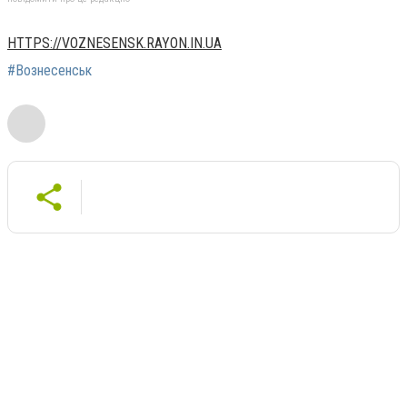
HTTPS://VOZNESENSK.RAYON.IN.UA
#Вознесенськ