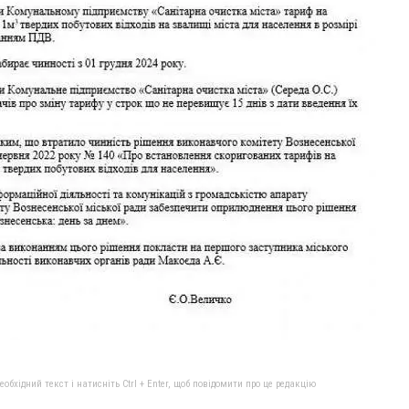
бхідний текст і натисніть Ctrl + Enter, щоб повідомити про це редакцію