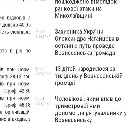
пошкоджено внаслідок
ранкової атаки на
Миколаївщині
х відходів з
у додано 40,95
Захисника України
тість складала
23:58
3 серпня
Олександра Нагайцева в
останню путь проведе
ста в рік по
Вознесенська громада
13 дітей народилося за
ів при нормі
16:56
3 серпня
тиждень у Вознесенській
риф 38,13 грн
громаді
ів при нормі
 тариф 42,80
ів при нормі
Чоловікові, який впав до
09:51
3 серпня
 тариф 48,18
триметрової ями
 організацій.
допомогли рятувальники у
их відходів, з
Вознесенську