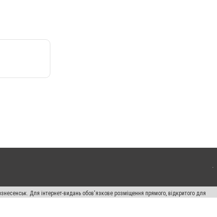
ознесенськ. Для інтернет-видань обов'язкове розміщення прямого, відкритого для
лама" публікуються на правах реклами.