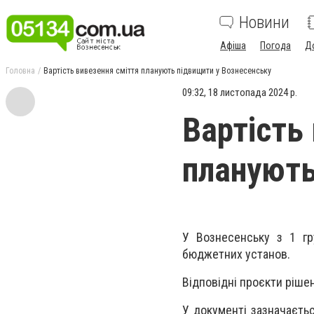
Новини
Афіша
Погода
Д
Головна
Вартість вивезення сміття планують підвищити у Вознесенську
09:32, 18 листопада 2024 р.
Вартість
планують
У Вознесенську з 1 гр
бюджетних установ.
Відповідні проєкти рішен
У документі зазначаєть