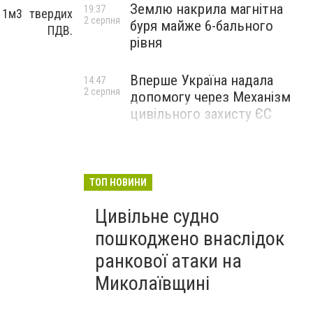
Землю накрила магнітна
19:37
 1м3 твердих
2 серпня
буря майже 6-бального
м ПДВ.
рівня
Вперше Україна надала
14:47
2 серпня
допомогу через Механізм
цивільного захисту ЄС
ТОП НОВИНИ
Цивільне судно
пошкоджено внаслідок
ранкової атаки на
Миколаївщині