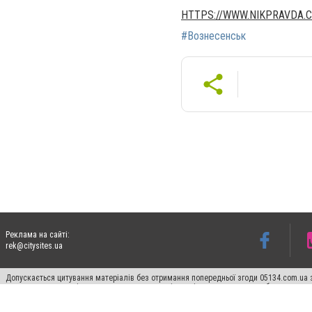
HTTPS://WWW.NIKPRAVDA.
#Вознесенськ
Реклама на сайті:
rek@citysites.ua
Допускається цитування матеріалів без отримання попередньої згоди 05134.com.ua з
пошукових систем гіперпосилання на цитовані статті не нижче другого абзацу в тек
Матеріали з плашками "Новини компаній", "Промо", "Партнерський матеріал", "Партнер