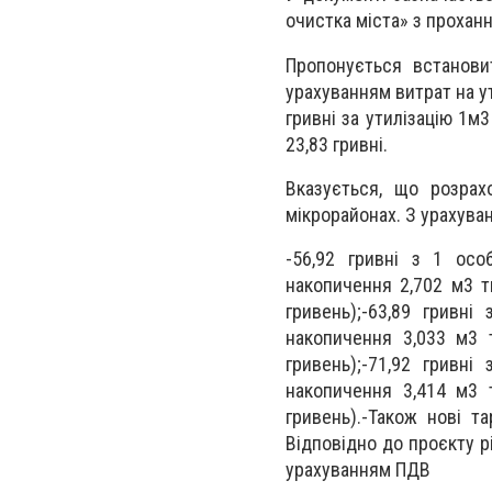
очистка міста» з прохан
Пропонується встанови
урахуванням витрат на ут
гривні за утилізацію 1м
23,83 гривні.
Вказується, що розрах
мікрорайонах. З урахува
-56,92 гривні з 1 осо
накопичення 2,702 м3 т
гривень);-63,89 гривн
накопичення 3,033 м3 
гривень);-71,92 гривн
накопичення 3,414 м3 
гривень).-Також нові т
Відповідно до проєкту рі
урахуванням ПДВ