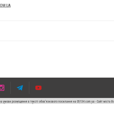
COM.UA
а умови розміщення в тексті обов'язкового посилання на 05134.com.ua - Сайт міста В
сті або в якості джерела. Порушення виняткових прав переслідується Законом.
ський спецпроєкт", "Політичні новини", "Пресреліз", "PR", "Офіційно", "Політична рек