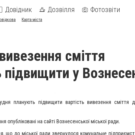
Довідник
Дозвілля
Фотозвіти
овідкова
Карта міста
 вивезення сміття
 підвищити у Вознесе
удня планують підвищити вартість вивезення сміття д
ня опубліковані на сайті Вознесенської міської ради.
ся, що до міської ради звернулося комунальне підприємст