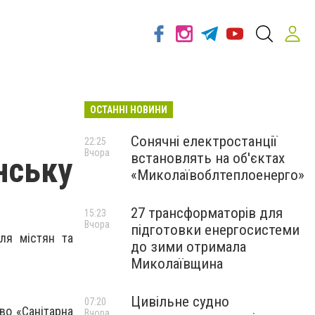
ОСТАННІ НОВИНИ
Сонячні електростанції
22:25
Вчора
встановлять на об'єктах
нську
«Миколаївоблтеплоенерго»
27 трансформаторів для
15:23
Вчора
підготовки енергосистеми
ля містян та
до зими отримала
Миколаївщина
Цивільне судно
07:20
во «Санітарна
Вчора