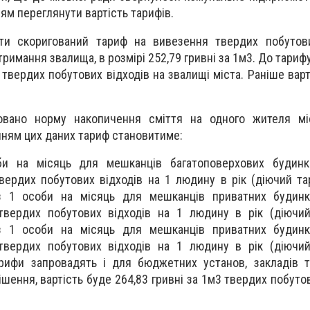
ням переглянути вартість тарифів.
ти скоригований тариф на вивезення твердих побутови
римання звалища, в розмірі 252,79 гривні за 1м3. До тариф
3 твердих побутових відходів на звалищі міста. Раніше вар
овано норму накопичення сміття на одного жителя мі
нням цих даних тариф становитиме:
би на місяць для мешканців багатоповерхових будинк
вердих побутових відходів на 1 людину в рік (діючий та
і з 1 особи на місяць для мешканців приватних будинк
твердих побутових відходів на 1 людину в рік (діючий
і з 1 особи на місяць для мешканців приватних будинк
твердих побутових відходів на 1 людину в рік (діючий
арифи запровадять і для бюджетних установ, закладів та
шення, вартість буде 264,83 гривні за 1м3 твердих побутов