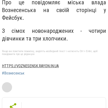
Про це повідомляє міська влада
Вознесенська на своїй сторінці у
Фейсбук.
З сімох новонароджених - чотири
дівчинки та три хлопчики.
Якщо ви помітили помилку, виділіть необхідний текст і натисніть Ctrl + Enter, щоб
повідомити про це редакцію
HTTPS://VOZNESENSK.RAYON.IN.UA
#Вознесенськ