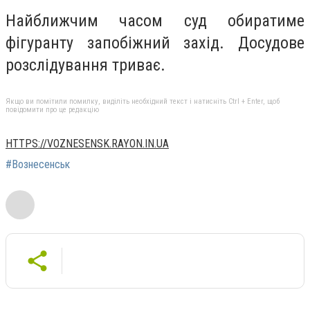
Найближчим часом суд обиратиме
фігуранту запобіжний захід. Досудове
розслідування триває.
Якщо ви помітили помилку, виділіть необхідний текст і натисніть Ctrl + Enter, щоб
повідомити про це редакцію
HTTPS://VOZNESENSK.RAYON.IN.UA
#Вознесенськ