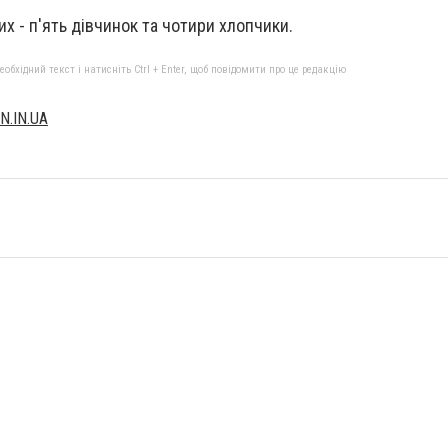
х - п'ять дівчинок та чотири хлопчики.
бхідний текст і натисніть Ctrl + Enter, щоб повідомити про це редакцію
N.IN.UA