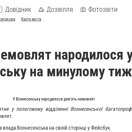
Довідник
Дозвілля
Фотозвіти
овідкова
Карта міста
немовлят народилося 
ську на минулому тиж
У Вознесенську народилося дев'ять немовлят
ня у пологовому відділенні Вознесенської багатопрофі
овлят.
а влада Вознесенська на своїй сторінці у Фейсбук.