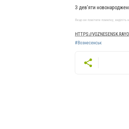
З дев'яти новонароджени
Якщо ви помітили помилку, виділіть нео
HTTPS://VOZNESENSK.RAYO
#Вознесенськ