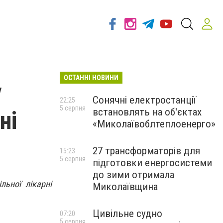
ОСТАННІ НОВИНИ
у
Сонячні електростанції
22:25
5 серпня
встановлять на об'єктах
ні
«Миколаївоблтеплоенерго»
27 трансформаторів для
15:23
5 серпня
підготовки енергосистеми
до зими отримала
льної лікарні
Миколаївщина
Цивільне судно
07:20
5 серпня