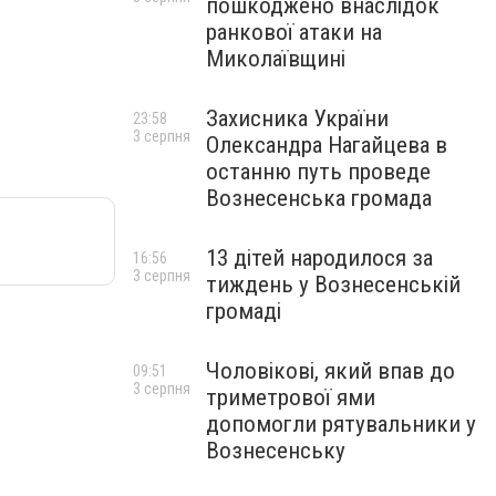
пошкоджено внаслідок
ранкової атаки на
Миколаївщині
Захисника України
23:58
3 серпня
Олександра Нагайцева в
останню путь проведе
Вознесенська громада
13 дітей народилося за
16:56
3 серпня
тиждень у Вознесенській
громаді
Чоловікові, який впав до
09:51
3 серпня
триметрової ями
допомогли рятувальники у
Вознесенську