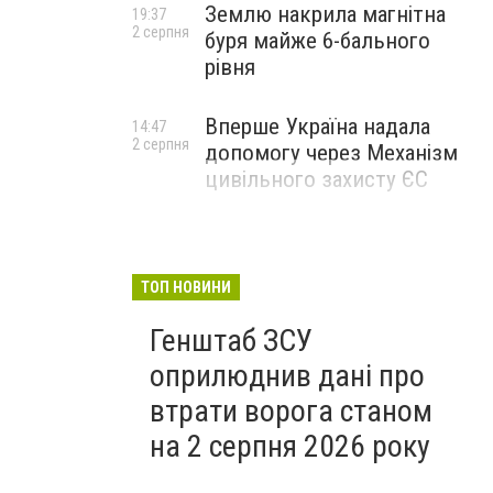
Землю накрила магнітна
19:37
2 серпня
буря майже 6-бального
рівня
Вперше Україна надала
14:47
2 серпня
допомогу через Механізм
цивільного захисту ЄС
ТОП НОВИНИ
Генштаб ЗСУ
оприлюднив дані про
втрати ворога станом
на 2 серпня 2026 року