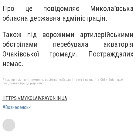
Про це повідомляє Миколаївська
обласна державна адміністрація.
Також під ворожими артилерійськими
обстрілами перебувала акваторія
Очаківської громади. Постраждалих
немає.
Якщо ви помітили помилку, виділіть необхідний текст і натисніть Ctrl + Enter, щоб
повідомити про це редакцію
HTTPS://MYKOLAIV.RAYON.IN.UA
#Вознесенськ