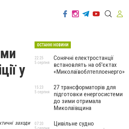
ОСТАННІ НОВИНИ
ими
Сонячні електростанції
22:25
5 серпня
встановлять на об'єктах
ії у
«Миколаївоблтеплоенерго»
27 трансформаторів для
15:23
5 серпня
підготовки енергосистеми
до зими отримала
Миколаївщина
ктичні заходи
Цивільне судно
07:20
5 серпня