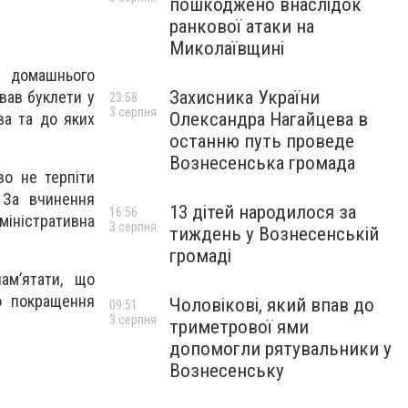
пошкоджено внаслідок
ранкової атаки на
Миколаївщині
и домашнього
Захисника України
авав буклети у
23:58
3 серпня
Олександра Нагайцева в
ва та до яких
останню путь проведе
Вознесенська громада
во не терпіти
 За вчинення
13 дітей народилося за
16:56
іністративна
3 серпня
тиждень у Вознесенській
громаді
ам’ятати, що
о покращення
Чоловікові, який впав до
09:51
3 серпня
триметрової ями
допомогли рятувальники у
Вознесенську