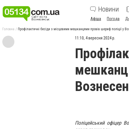
Новини
Афіша
Погода
Д
Головна
Профілактичні бесіди з місцевими мешканцями провів шериф поліції у Во
11:10, 4 вересня 2024 р.
Профілак
мешканця
Вознесен
Поліцейський офіцер В