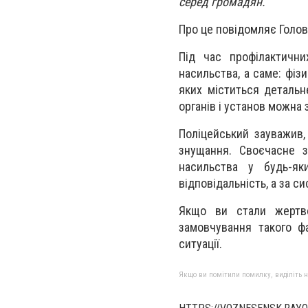
серед громадян.
Про це повідомляє Головн
Під час профілактичн
насильства, а саме: фіз
яких міститься детальн
органів і установ можна
Поліцейський зауважив
знущання. Своєчасне 
насильства у будь-як
відповідальність, а за с
Якщо ви стали жертво
замовчування такого ф
ситуації.
Якщо ви помітили помилку, виділіть нео