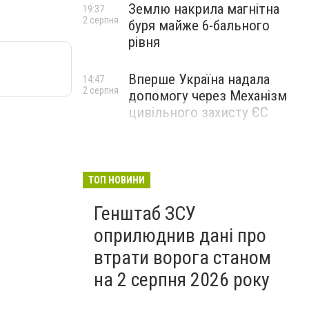
Землю накрила магнітна
19:37
2 серпня
буря майже 6-бального
рівня
Вперше Україна надала
14:47
2 серпня
допомогу через Механізм
цивільного захисту ЄС
ТОП НОВИНИ
Генштаб ЗСУ
оприлюднив дані про
втрати ворога станом
на 2 серпня 2026 року