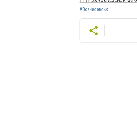
HTTPS://VOZNESENSK.RAYO
#Вознесенськ