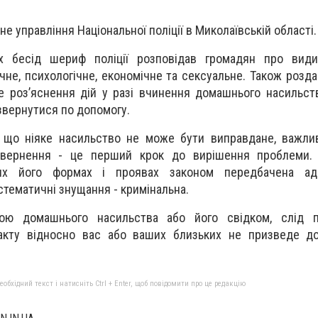
е управління Національної поліції в Миколаївській області.
их бесід шериф поліції розповідав громадян про вид
ичне, психологічне, економічне та сексуальне. Також розд
е роз’яснення дій у разі вчинення домашнього насильст
 звернутися по допомогу.
, що ніяке насильство не може бути виправдане, важли
звернення - це перший крок до вирішення проблеми.
их його формах і проявах законом передбачена адм
истематичні знущання - кримінальна.
ю домашнього насильства або його свідком, слід п
акту відносно вас або ваших близьких не призведе д
бхідний текст і натисніть Ctrl + Enter, щоб повідомити про це редакцію