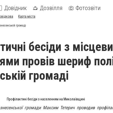
Довідник
Дозвілля
Фотозвіти
овідкова
Карта міста
знесенській громаді
тичні бесіди з місцев
ми провів шериф поліц
ській громаді
Профілактині бесіди з населенням на Миколаївщині
ознесенської громади Максим Тетерич проводив профіла