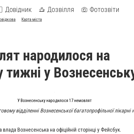
Довідник
Дозвілля
Фотозвіти
овідкова
Карта міста
лят народилося на
 тижні у Вознесенськ
У Вознесенську народилося 17 немовлят
оговому відділенні Вознесенської багатопрофільної лікарні
 влада Вознесенська на офіційній сторінці у Фейсбук.