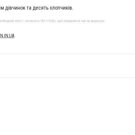
ім дівчинок та десять хлопчиків.
бхідний текст і натисніть Ctrl + Enter, щоб повідомити про це редакцію
N.IN.UA