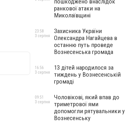
пошкоджено внаслідок
ранкової атаки на
Миколаївщині
Захисника України
23:58
3 серпня
Олександра Нагайцева в
останню путь проведе
Вознесенська громада
13 дітей народилося за
16:56
3 серпня
тиждень у Вознесенській
громаді
Чоловікові, який впав до
09:51
3 серпня
триметрової ями
допомогли рятувальники у
Вознесенську