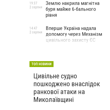
Землю накрила магнітна
19:37
2 серпня
буря майже 6-бального
рівня
Вперше Україна надала
14:47
2 серпня
допомогу через Механізм
цивільного захисту ЄС
ТОП НОВИНИ
Цивільне судно
пошкоджено внаслідок
ранкової атаки на
Миколаївщині