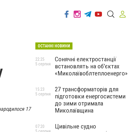
ОСТАННІ НОВИНИ
Сонячні електростанції
22:25
5 серпня
встановлять на об'єктах
у
«Миколаївоблтеплоенерго»
27 трансформаторів для
15:23
5 серпня
підготовки енергосистеми
до зими отримала
 народилося 17
Миколаївщина
Цивільне судно
07:20
5 серпня