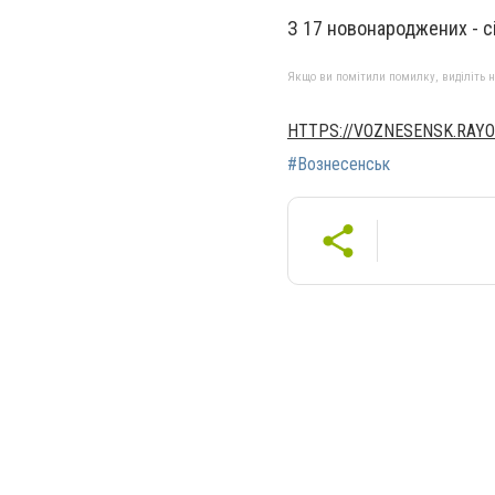
З 17 новонароджених - с
Якщо ви помітили помилку, виділіть нео
HTTPS://VOZNESENSK.RAYO
#Вознесенськ