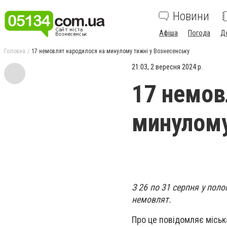
Новини
Афіша
Погода
Д
Головна
17 немовлят народилося на минулому тижні у Вознесенську
21:03, 2 вересня 2024 р.
17 немов
минулому
З 26 по 31 серпня у пол
немовлят.
Про це повідомляє міська