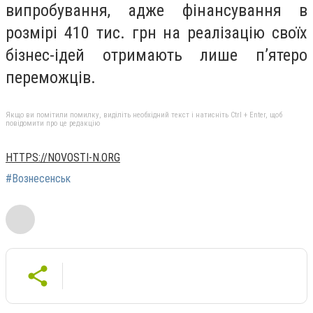
випробування, адже фінансування в
розмірі 410 тис. грн на реалізацію своїх
бізнес-ідей отримають лише п’ятеро
переможців.
Якщо ви помітили помилку, виділіть необхідний текст і натисніть Ctrl + Enter, щоб
повідомити про це редакцію
HTTPS://NOVOSTI-N.ORG
#Вознесенськ