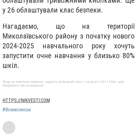
облаштували тривожними кнопками. Ще
у 26 облаштували клас безпеки.
Нагадаємо, що на території
Миколаївського району з початку нового
2024-2025 навчального року хочуть
запустити очне навчання у близько 80%
шкіл.
Якщо ви помітили помилку, виділіть необхідний текст і натисніть Ctrl + Enter, щоб
повідомити про це редакцію
HTTPS://NIKVESTI.COM
#Вознесенськ