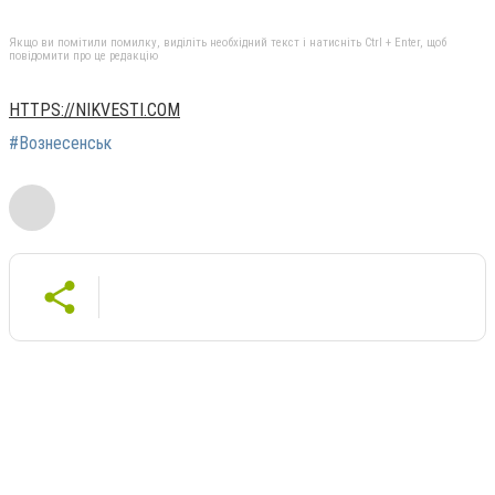
Якщо ви помітили помилку, виділіть необхідний текст і натисніть Ctrl + Enter, щоб
повідомити про це редакцію
HTTPS://NIKVESTI.COM
#Вознесенськ