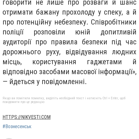
говорити не лише про розваги й шанс
отримати бажану прохолоду у спеку, а й
про потенційну небезпеку. Співробітники
поліції розповіли юній допитливій
аудиторії про правила безпеки під час
дорожнього руху, відвідування людних
місць, користування гаджетами й
відповідно засобами масової інформації»,
— йдеться у повідомленні.
Якщо ви помітили помилку, виділіть необхідний текст і натисніть Ctrl + Enter, щоб
повідомити про це редакцію
HTTPS://NIKVESTI.COM
#Вознесенськ