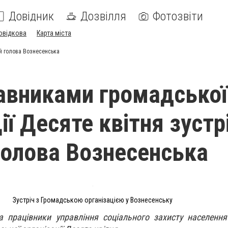
Довідник
Дозвілля
Фотозвіти
овідкова
Карта міста
ий голова Вознесенська
авниками громадської
ії Десяте квітня зустр
голова Вознесенська
Зустріч з Громадською організацією у Вознесенську
 працівники управління соціального захисту населення