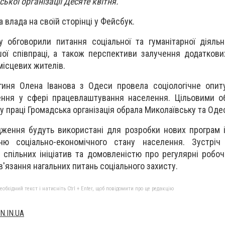
кої організації Десяте квітня.
 влада на своїй сторінці у Фейсбук.
у обговорили питання соціальної та гуманітарної діяльн
ї співпраці, а також перспективи залучення додаткови
місцевих жителів.
огиня Олена Іванова з Одеси провела соціологічне опит
ення у сфері працевлаштування населення. Цільовими о
у праці Громадська організація обрала Миколаївську та Оде
дження будуть використані для розробки нових програм і 
ню соціально-економічного стану населення. Зустріч
спільних ініціатив та домовленістю про регулярні робочі
в'язання нагальних питань соціального захисту.
бхідний текст і натисніть Ctrl + Enter, щоб повідомити про це редакцію
N.IN.UA