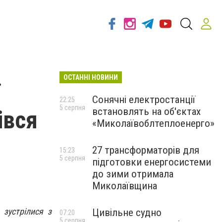
ОСТАННІ НОВИНИ
Сонячні електростанції
22:25
5 серпня
встановлять на об'єктах
івся
«Миколаївоблтеплоенерго»
27 трансформаторів для
15:23
5 серпня
підготовки енергосистеми
до зими отримала
Миколаївщина
 зустрілися з
Цивільне судно
07:20
5 серпня