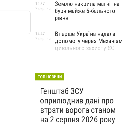
Землю накрила магнітна
19:37
2 серпня
буря майже 6-бального
рівня
Вперше Україна надала
14:47
2 серпня
допомогу через Механізм
цивільного захисту ЄС
ТОП НОВИНИ
Генштаб ЗСУ
оприлюднив дані про
втрати ворога станом
на 2 серпня 2026 року