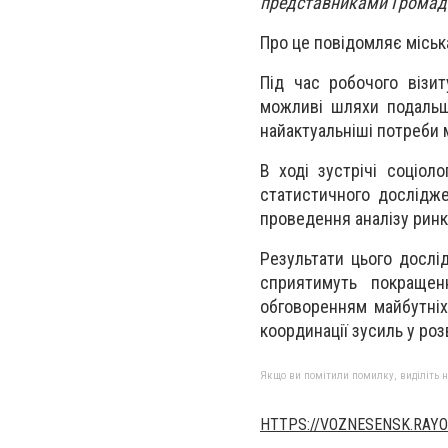
представниками Громадсь
Про це повідомляє міська
Під час робочого візит
можливі шляхи подальшо
найактуальніші потреби 
В ході зустрічі соціол
статистичного дослідж
проведення аналізу ринк
Результати цього дослі
сприятимуть покращен
обговоренням майбутніх 
координації зусиль у роз
Якщо ви помітили помилку, виділіть нео
HTTPS://VOZNESENSK.RAYO