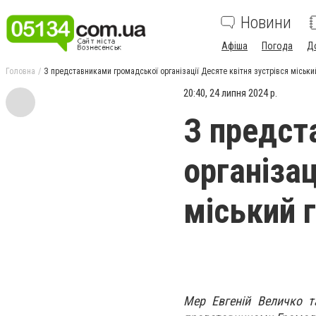
Новини
Афіша
Погода
Д
Головна
З представниками громадської організації Десяте квітня зустрівся міськ
20:40, 24 липня 2024 р.
З предст
організац
міський 
Мер Евгеній Величко та