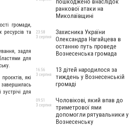
пошкоджено внаслідок
ранкової атаки на
Миколаївщині
ості громади,
Захисника України
х ресурсів та
23:58
3 серпня
Олександра Нагайцева в
останню путь проведе
ування, задля
Вознесенська громада
бластями для
ську.
13 дітей народилося за
16:56
3 серпня
тиждень у Вознесенській
проєктів, які
громаді
 завершилась
 зустрічі для
Чоловікові, який впав до
09:51
3 серпня
триметрової ями
допомогли рятувальники у
Вознесенську