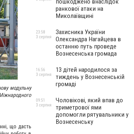
пошкоджено внаслідок
ранкової атаки на
Миколаївщині
Захисника України
23:58
3 серпня
Олександра Нагайцева в
останню путь проведе
Вознесенська громада
13 дітей народилося за
16:56
3 серпня
тиждень у Вознесенській
громаді
нову модульну
 Міжнародного
Чоловікові, який впав до
09:51
3 серпня
триметрової ями
допомогли рятувальники у
Вознесенську
нні, що дасть
ійну роботу в