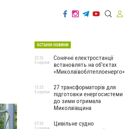
ОСТАННІ НОВИНИ
Сонячні електростанції
22:25
5 серпня
встановлять на об'єктах
«Миколаївоблтеплоенерго»
27 трансформаторів для
15:23
5 серпня
підготовки енергосистеми
до зими отримала
Миколаївщина
Цивільне судно
07:20
5 серпня