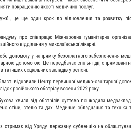
рияти покращенню якості медичних послуг.
ужбі, це ще один крок до відновлення та розвитку піс
андуму про співпрацю Міжнародна гуманітарна організа
аційного відділення у миколаївської лікарні.
ебе допомогу у напрямку безоплатного забезпечення меш
тарною допомогою. Це передбачає спільні дії, спрямовані 
 та інших соціальних закладів у регіоні.
бласті відновили Центр первинної медико-санітарної допо
ідок російського обстрілу восени 2022 року.
бухова хвиля від обстрілів суттєво пошкодила медзаклад
ено стіни, стелю та дах. Медичне обладнання та техніка 
а отримає від Уряду державну субвенцію на облаштуван