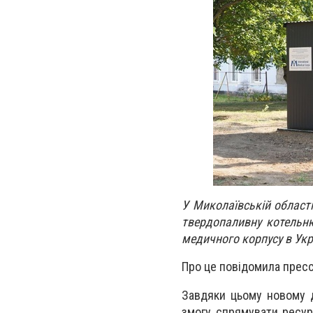
У Миколаївській област
твердопаливну котельн
медичного корпусу в Укра
Про це повідомила пресс
Завдяки цьому новому 
змогу спрямувати ресур