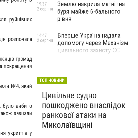
Землю накрила магнітна
19:37
2 серпня
буря майже 6-бального
рівня
ля руйнівних
Вперше Україна надала
14:47
ція розпочала
2 серпня
допомогу через Механізм
цивільного захисту ЄС
канців громад
на покращення
ТОП НОВИНИ
моги №4, який
Цивільне судно
пошкоджено внаслідок
, було вибито
також зазнали
ранкової атаки на
Миколаївщині
ня укриттів у