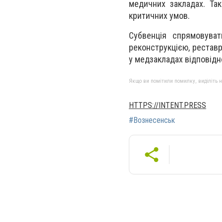
медичних закладах. Так
критичних умов.
Субвенція спрямовуват
реконструкцією, реставр
у медзакладах відповідн
Якщо ви помітили помилку, виділіть нео
HTTPS://INTENT.PRESS
#Вознесенськ