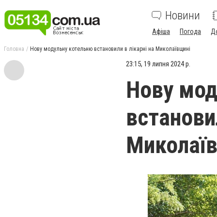
Новини
Афіша
Погода
Д
Головна
Нову модульну котельню встановили в лікарні на Миколаївщині
23:15, 19 липня 2024 р.
Нову мод
встановил
Миколаї