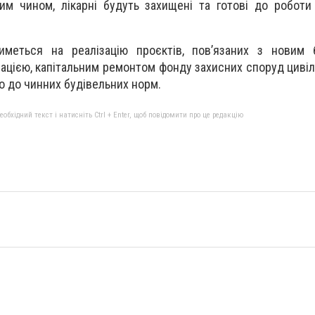
им чином, лікарні будуть захищені та готові до роботи
иметься на реалізацію проєктів, повʼязаних з новим б
ацією, капітальним ремонтом фонду захисних споруд цивіл
о до чинних будівельних норм.
бхідний текст і натисніть Ctrl + Enter, щоб повідомити про це редакцію