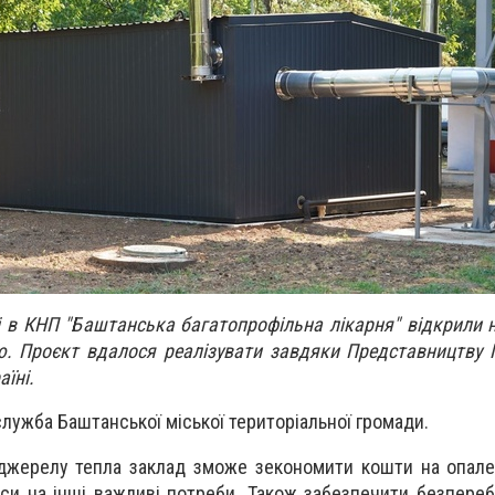
і в КНП "Баштанська багатопрофільна лікарня" відкрили 
ю. Проєкт вдалося реалізувати завдяки Представництву
їні.
лужба Баштанської міської територіальної громади.
джерелу тепла заклад зможе зекономити кошти на опале
си на інші важливі потреби. Також забезпечити безпереб