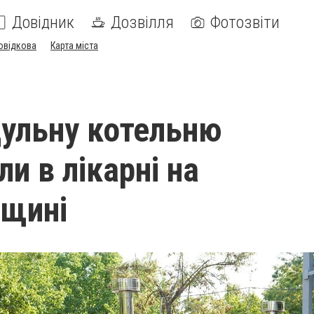
Довідник
Дозвілля
Фотозвіти
овідкова
Карта міста
ульну котельню
и в лікарні на
вщині