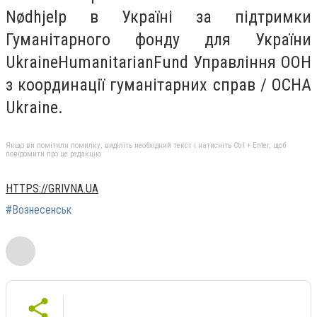
Nødhjelp в Україні за підтримки
Гуманітарного фонду для України
UkraineHumanitarianFund Управління ООН
з координації гуманітарних справ / OCHA
Ukraine.
Якщо ви помітили помилку, виділіть необхідний текст і натисніть Ctrl + Enter, щоб
повідомити про це редакцію
HTTPS://GRIVNA.UA
#Вознесенськ