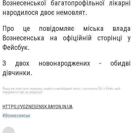
Вознесенської багатопрофільної лікарні
народилося двоє немовлят.
Про це повідомляє міська влада
Вознесенська на офіційній сторінці у
Фейсбук.
З двох новонароджених - обидві
дівчинки.
Якщо ви помітили помилку, виділіть необхідний текст і натисніть Ctrl + Enter, щоб
повідомити про це редакцію
HTTPS://VOZNESENSK.RAYON.IN.UA
#Вознесенськ