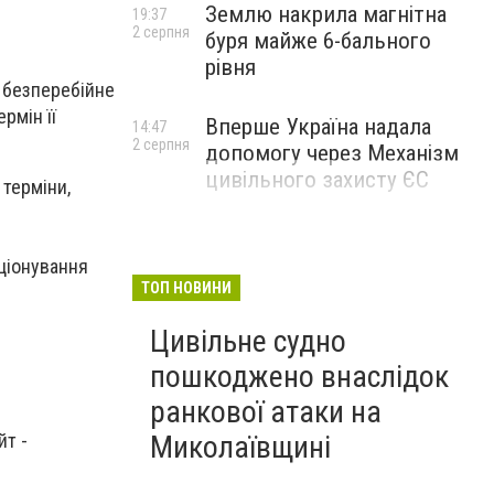
Землю накрила магнітна
19:37
2 серпня
буря майже 6-бального
рівня
і безперебійне
рмін її
Вперше Україна надала
14:47
2 серпня
допомогу через Механізм
цивільного захисту ЄС
 терміни,
ціонування
ТОП НОВИНИ
Цивільне судно
пошкоджено внаслідок
ранкової атаки на
йт -
Миколаївщині