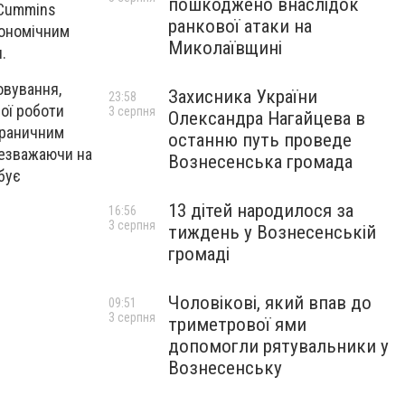
пошкоджено внаслідок
 Cummins
ранкової атаки на
кономічним
Миколаївщині
.
овування,
Захисника України
23:58
ої роботи
3 серпня
Олександра Нагайцева в
граничним
останню путь проведе
незважаючи на
Вознесенська громада
бує
13 дітей народилося за
16:56
3 серпня
тиждень у Вознесенській
громаді
Чоловікові, який впав до
09:51
3 серпня
триметрової ями
допомогли рятувальники у
Вознесенську