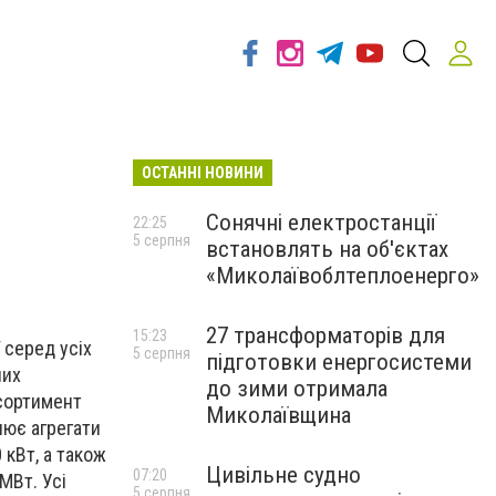
ОСТАННІ НОВИНИ
Сонячні електростанції
22:25
5 серпня
встановлять на об'єктах
«Миколаївоблтеплоенерго»
27 трансформаторів для
15:23
 серед усіх
5 серпня
підготовки енергосистеми
них
до зими отримала
Асортимент
Миколаївщина
лює агрегати
 кВт, а також
Цивільне судно
07:20
МВт. Усі
5 серпня