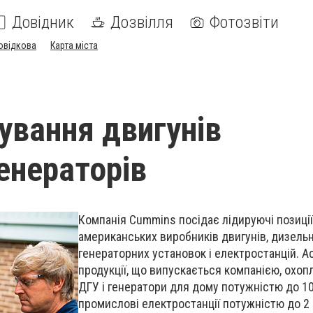
Довідник
Дозвілля
Фотозвіти
овідкова
Карта міста
ування двигунів
енераторів
Компанія Cummins посідає лідируючі позиції
американських виробників двигунів, дизель
генераторних установок і електростанцій. 
продукції, що випускається компанією, охоп
ДГУ і генератори для дому потужністю до 10
промислові електростанції потужністю до 2 