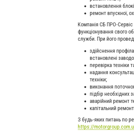
встановлення блокі
ремонт впускної, о
Компанія СБ ПРО-Сервіс 
функціонування свого об
служби. При його проведе
здійснення профіла
встановлені заводом
перевірка техніки та
надання консультац
техніки;
виконання поточног
підбір необхідних 
аварійний ремонт т
капітальний ремонт
З будь-яких питань по р
https://motorgroup.com.u