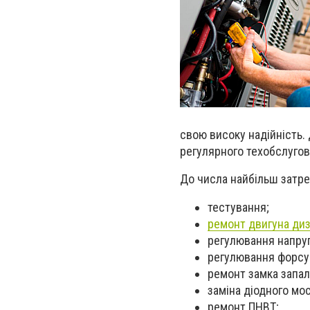
свою високу надійність.
регулярного техобслугов
До числа найбільш затре
тестування;
ремонт двигуна ди
регулювання напруги
регулювання форсу
ремонт замка запа
заміна діодного мос
ремонт ПНВТ;