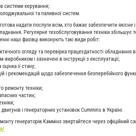
в системи керування;
холоджувальної та паливної систем.
готова надати послуги всім, хто бажає забезпечити якісне 
ладнання. Регулярне техобслуговування техніки збільшує те
нні наші фахівці виконують такі види робіт:
ктичного огляду та перевірка працездатності обладнання в
-виробником і зазначені в інструкції з експлуатації;
 оцінка її стану;
ій і рекомендацій щодо забезпечення безперебійного функ
о ремонту техніки;
запасних частин;
ехніки;
 двигунів і генераторних установок Cummins в Україні.
емонту генераторів Каммінз звертайтеся через офіційний са
a/