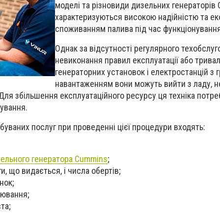
моделі та різновиди дизельних генераторів
характеризуються високою надійністю та е
споживанням палива під час функціонування
Однак за відсутності регулярного техобслуг
невиконання правил експлуатації або тривал
генераторних установок і електростанцій з 
навантаженням вони можуть вийти з ладу, 
 Для збільшення експлуатаційного ресурсу ця техніка потре
ування.
буваних послуг при проведенні цієї процедури входять:
зельного генератора
Cummins
;
, що видається, і числа обертів;
нок;
лювання;
та;