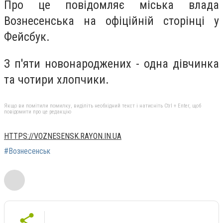
Про це повідомляє міська влада
Вознесенська на офіційній сторінці у
Фейсбук.
З п'яти новонароджених - одна дівчинка
та чотири хлопчики.
Якщо ви помітили помилку, виділіть необхідний текст і натисніть Ctrl + Enter, щоб
повідомити про це редакцію
HTTPS://VOZNESENSK.RAYON.IN.UA
#Вознесенськ