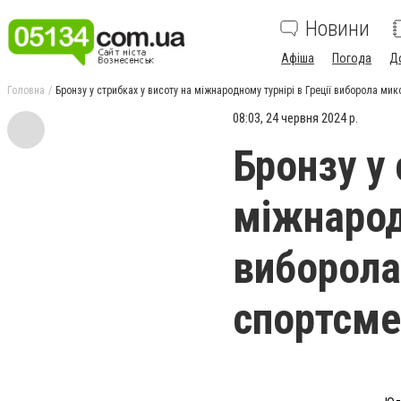
Новини
Афіша
Погода
Д
Головна
Бронзу у стрибках у висоту на міжнародному турнірі в Греції виборола м
08:03, 24 червня 2024 р.
Бронзу у 
міжнародн
виборола
спортсме