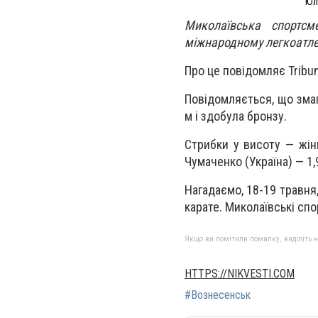
Юл
Миколаївська спортс
міжнародному легкоатлетич
Про це повідомляє Tribu
Повідомляється, що змаг
м і здобула бронзу.
Стрибки у висоту — жінк
Чумаченко (Україна) — 1,
Нагадаємо, 18-19 травня
карате. Миколаївські сп
Якщо ви помітили помилку, виділіть нео
HTTPS://NIKVESTI.COM
#Вознесенськ