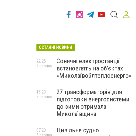
ОСТАННІ НОВИНИ
Сонячні електростанції
22:25
5 серпня
встановлять на об'єктах
«Миколаївоблтеплоенерго»
27 трансформаторів для
15:23
5 серпня
підготовки енергосистеми
до зими отримала
Миколаївщина
Цивільне судно
07:20
5 серпня