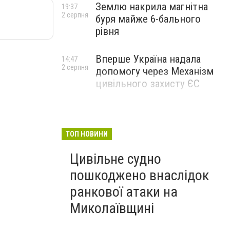
Землю накрила магнітна
19:37
2 серпня
буря майже 6-бального
рівня
Вперше Україна надала
14:47
2 серпня
допомогу через Механізм
цивільного захисту ЄС
ТОП НОВИНИ
Цивільне судно
пошкоджено внаслідок
ранкової атаки на
Миколаївщині