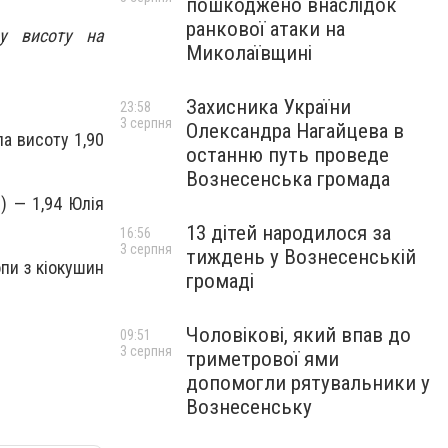
пошкоджено внаслідок
ранкової атаки на
у висоту на
Миколаївщині
Захисника України
23:58
3 серпня
Олександра Нагайцева в
ла висоту 1,90
останню путь проведе
Вознесенська громада
я) — 1,94 Юлія
13 дітей народилося за
16:56
3 серпня
тиждень у Вознесенській
опи з кіокушин
громаді
Чоловікові, який впав до
09:51
3 серпня
триметрової ями
допомогли рятувальники у
Вознесенську