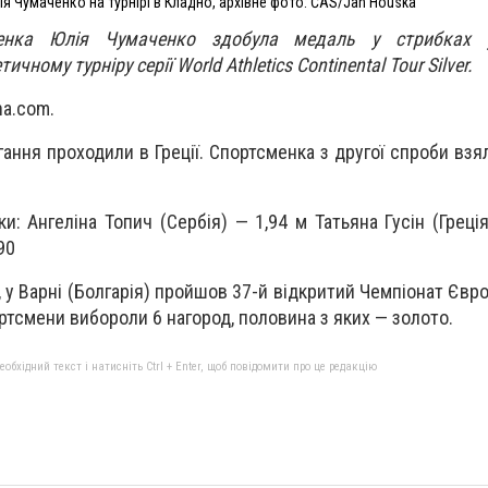
ія Чумаченко на турнірі в Кладно, архівне фото: ČAS/Jan Houska
менка Юлія Чумаченко здобула медаль у стрибках 
ному турніру серії World Athletics Continental Tour Silver.
na.com.
ання проходили в Греції. Спортсменка з другої спроби взя
и: Ангеліна Топич (Сербія) — 1,94 м Татьяна Гусін (Греці
90
, у Варні (Болгарія) пройшов 37-й відкритий Чемпіонат Євр
ортсмени вибороли 6 нагород, половина з яких — золото.
бхідний текст і натисніть Ctrl + Enter, щоб повідомити про це редакцію