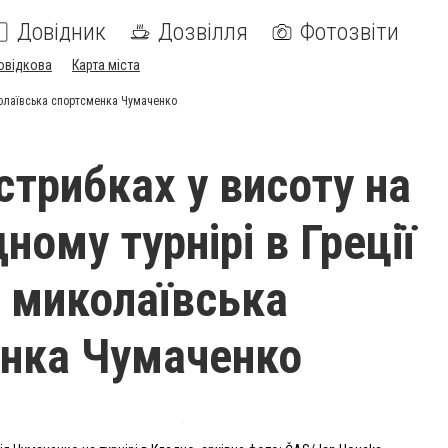
Довідник
Дозвілля
Фотозвіти
овідкова
Карта міста
иколаївська спортсменка Чумаченко
стрибках у висоту на
ому турнірі в Греції
 миколаївська
нка Чумаченко