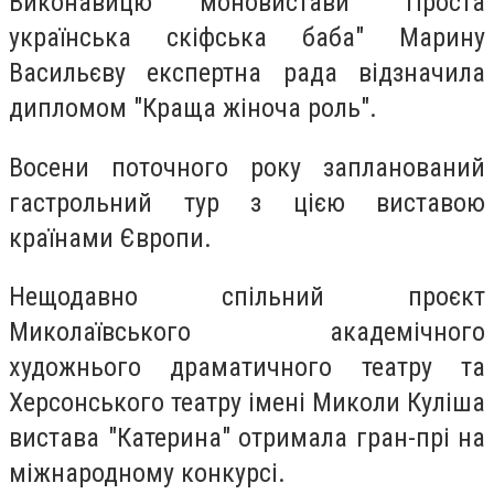
Виконавицю моновистави "Проста
українська скіфська баба" Марину
Васильєву експертна рада відзначила
дипломом "Краща жіноча роль".
Восени поточного року запланований
гастрольний тур з цією виставою
країнами Європи.
Нещодавно спільний проєкт
Миколаївського академічного
художнього драматичного театру та
Херсонського театру імені Миколи Куліша
вистава "Катерина" отримала гран-прі на
міжнародному конкурсі.