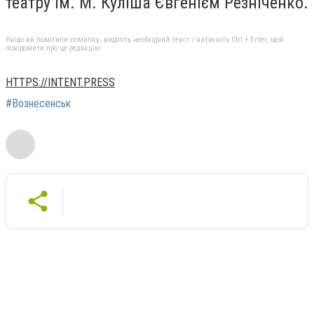
театру ім. М. Куліша Євгенієм Резніченко.
Якщо ви помітили помилку, виділіть необхідний текст і натисніть Ctrl + Enter, щоб
повідомити про це редакцію
HTTPS://INTENT.PRESS
#Вознесенськ