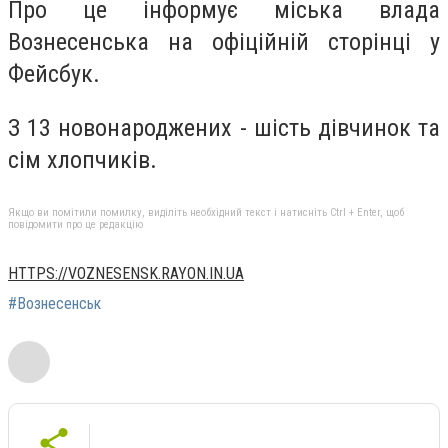
Про це інформує міська влада
Вознесенська на офіційній сторінці у
Фейсбук.
З 13 новонароджених - шість дівчинок та
сім хлопчиків.
Якщо ви помітили помилку, виділіть необхідний текст і натисніть Ctrl + Enter, щоб
повідомити про це редакцію
HTTPS://VOZNESENSK.RAYON.IN.UA
#Вознесенськ