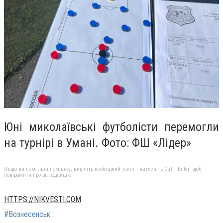
Юні миколаївські футболісти перемогли
на турнірі в Умані. Фото: ФШ «Лідер»
Якщо ви помітили помилку, виділіть необхідний текст і натисніть Ctrl + Enter, щоб
повідомити про це редакцію
HTTPS://NIKVESTI.COM
#Вознесенськ