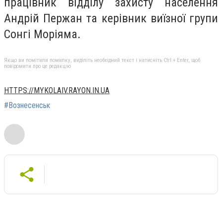
працівник відділу захисту населення
Андрій Пержан та керівник виїзної групи
Сонгі Моріяма.
Якщо ви помітили помилку, виділіть необхідний текст і натисніть Ctrl + Enter, щоб
повідомити про це редакцію
HTTPS://MYKOLAIV.RAYON.IN.UA
#Вознесенськ