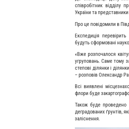
співробітник відділу п
України та представники
Про це повідомили в Пів
Експедиція перевірить 
будуть сформовані науко
«Вже розпочалося квіту
угруповань. Саме тому 
степові ділянки і ділян
– розповів Олександр Ра
Всі виявлені місцезнах
флори буде закартографов
Також буде проведено 
деградованих ґрунтів, я
заліснення.