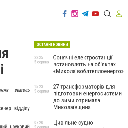
ОСТАННІ НОВИНИ
ня
Сонячні електростанції
22:25
5 серпня
встановлять на об'єктах
і
«Миколаївоблтеплоенерго»
27 трансформаторів для
15:23
ення земель
5 серпня
підготовки енергосистеми
до зими отримала
Миколаївщина
енер відділу
Цивільне судно
07:20
рший науковий
5 серпня