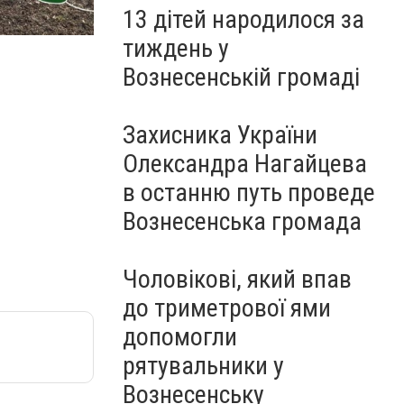
13 дітей народилося за
На Миколаївщині вчені шукають нові ділянки для 
тиждень у
Вознесенській громаді
Захисника України
Олександра Нагайцева
в останню путь проведе
Вознесенська громада
Чоловікові, який впав
до триметрової ями
допомогли
рятувальники у
Вознесенську