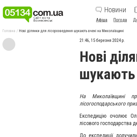
Новини
Афіша
Погода
Д
Головна
Нові ділянки для лісорозведення шукають вчені на Миколаївщині
21:46, 15 березня 2024 р.
Нові діл
шукають 
На Миколаївщині пр
лісогосподарського приз
Експедицію очолює Оле
лісового господарства д
До експедиції долучил