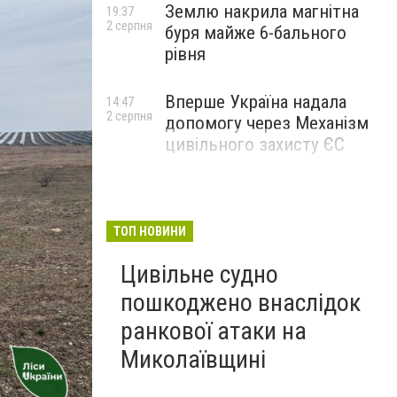
Землю накрила магнітна
19:37
2 серпня
буря майже 6-бального
рівня
Вперше Україна надала
14:47
2 серпня
допомогу через Механізм
цивільного захисту ЄС
ТОП НОВИНИ
Цивільне судно
пошкоджено внаслідок
ранкової атаки на
Миколаївщині