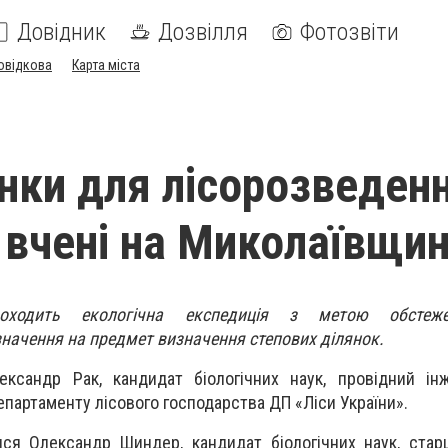
Довідник
Дозвілля
Фотозвіти
овідкова
Карта міста
янки для лісорозведен
вчені на Миколаївщин
оходить екологічна експедиція з метою обстеж
начення на предмет визначення степових ділянок.
ксандр Рак, кандидат біологічних наук, провідний інж
епартаменту лісового господарства ДП «Ліси України».
ися Олександр Шиндер, кандидат біологічних наук, ста