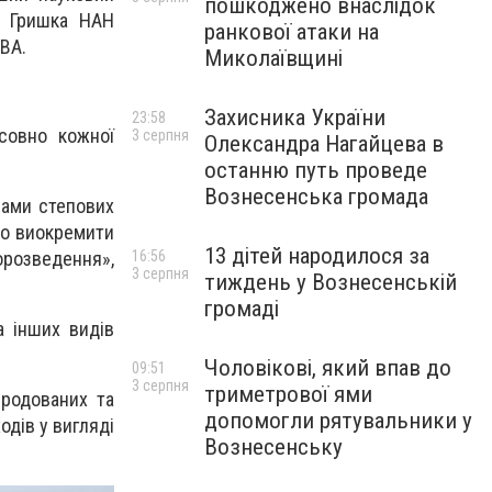
пошкоджено внаслідок
М. Гришка НАН
ранкової атаки на
ОВА.
Миколаївщині
Захисника України
23:58
осовно кожної
3 серпня
Олександра Нагайцева в
останню путь проведе
Вознесенська громада
рами степових
ко виокремити
13 дітей народилося за
сорозведення»,
16:56
3 серпня
тиждень у Вознесенській
громаді
а інших видів
Чоловікові, який впав до
09:51
3 серпня
триметрової ями
родованих та
допомогли рятувальники у
одів у вигляді
Вознесенську