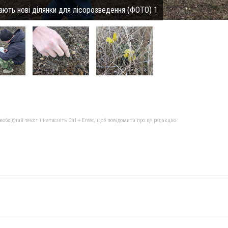
ають нові ділянки для лісорозведення (ФОТО) 1
бхідний текст і натисніть Ctrl + Enter, щоб повідомити про це редакцію