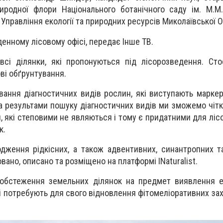
риродної флори Національного ботанічного саду ім. М.
 Управління екології та природних ресурсів Миколаївської 
денному лісовому офісі, передає Інше ТВ.
всі ділянки, які пропонуються під лісорозведення. Ст
ві обґрунтування.
вання діагностичних видів рослин, які виступають марке
за результами пошуку діагностичних видів ми зможемо чіт
ки, які степовими не являються і тому є придатними для лі
к.
одження рідкісних, а також адвентивних, синантропних т
ано, описано та розміщено на платформі INaturalist.
обстеження земельних ділянок на предмет виявлення е
кі потребують для свого відновлення фітомеліоративних зах