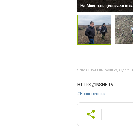
На Миколаївщині вчені шук
Якщо ви помітили помилку, виділіть нео
HTTPS://INSHE.TV
#Вознесенськ