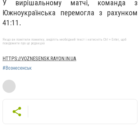
У вирішальному матчі, команда з
Южноукраїнська перемогла з рахунком
41:11.
Якщо ви помітили помилку, виділіть необхідний текст і натисніть Ctrl + Enter, щоб
повідомити про це редакцію
HTTPS://VOZNESENSK.RAYON.IN.UA
#Вознесенськ