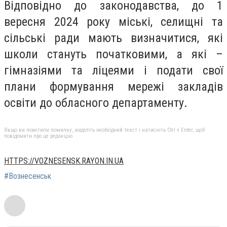
Відповідно до законодавства, до 1
вересня 2024 року міські, селищні та
сільські ради мають визначитися, які
школи стануть початковими, а які –
гімназіями та ліцеями і подати свої
плани формування мережі закладів
освіти до обласного департаменту.
Якщо ви помітили помилку, виділіть необхідний текст і натисніть Ctrl + Enter, щоб
повідомити про це редакцію
HTTPS://VOZNESENSK.RAYON.IN.UA
#Вознесенськ