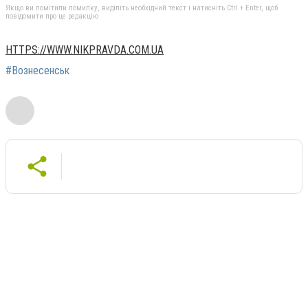
Якщо ви помітили помилку, виділіть необхідний текст і натисніть Ctrl + Enter, щоб
повідомити про це редакцію
HTTPS://WWW.NIKPRAVDA.COM.UA
#Вознесенськ