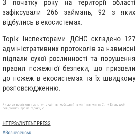
З початку року на території області
зафіксували 266 займань, 92 з яких
відбулись в екосистемах.
Торік інспекторами ДСНС складено 127
адміністративних протоколів за навмисні
підпали сухої рослинності та порушення
правил пожежної безпеки, що призвели
до пожеж в екосистемах та їх швидкому
розповсюдженню.
Якщо ви помітили помилку, виділіть необхідний текст і натисніть Ctrl + Enter, щоб
повідомити про це редакцію
HTTPS://INTENT.PRESS
#Вознесенськ