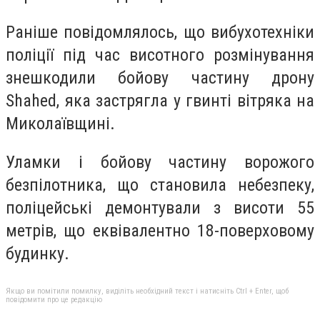
Раніше повідомлялось, що вибухотехніки
поліції під час висотного розмінування
знешкодили бойову частину дрону
Shahed, яка застрягла у гвинті вітряка на
Миколаївщині.
Уламки і бойову частину ворожого
безпілотника, що становила небезпеку,
поліцейські демонтували з висоти 55
метрів, що еквівалентно 18-поверховому
будинку.
Якщо ви помітили помилку, виділіть необхідний текст і натисніть Ctrl + Enter, щоб
повідомити про це редакцію