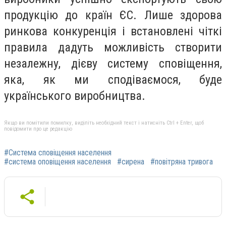
продукцію до країн ЄС. Лише здорова
ринкова конкуренція і встановлені чіткі
правила дадуть можливість створити
незалежну, дієву систему сповіщення,
яка, як ми сподіваємося, буде
українського виробництва.
Якщо ви помітили помилку, виділіть необхідний текст і натисніть Ctrl + Enter, щоб
повідомити про це редакцію
#Система сповіщення населення
#система оповіщення населення
#сирена
#повітряна тривога