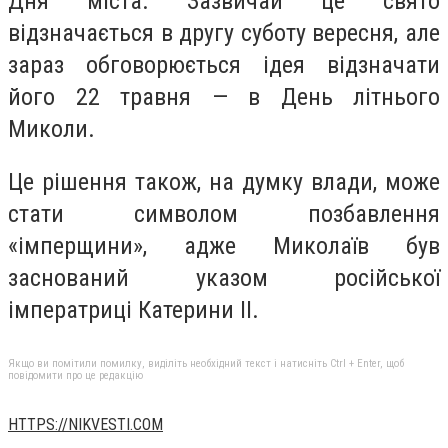
Дня міста. Зазвичай це свято
відзначається в другу суботу вересня, але
зараз обговорюється ідея відзначати
його 22 травня — в День літнього
Миколи.
Це рішення також, на думку влади, може
стати символом позбавлення
«імперщини», адже Миколаїв був
заснований указом російської
імператриці Катерини II.
Якщо ви помітили помилку, виділіть необхідний текст і натисніть Ctrl + Enter, щоб
повідомити про це редакцію
HTTPS://NIKVESTI.COM