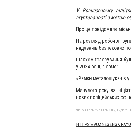
У Вознесенську відбул
згуртованості з метою об
Про це повідомляє міська
На розгляд робочої групи
надавачів безпекових по
Шляхом голосування було 
у 2024 році, а саме:
«Рамки металошукачів у 
Минулого року за ініціа
нових поліцейських офіц
Якщо ви помітили помилку, виділіть нео
HTTPS://VOZNESENSK.RAYO