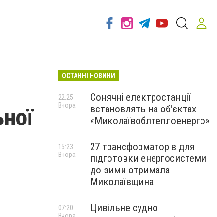
ОСТАННІ НОВИНИ
Сонячні електростанції
22:25
Вчора
встановлять на об'єктах
ьної
«Миколаївоблтеплоенерго»
27 трансформаторів для
15:23
Вчора
підготовки енергосистеми
до зими отримала
Миколаївщина
Цивільне судно
07:20
Вчора