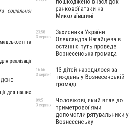
пошкоджено внаслідок
ранкової атаки на
а соціальної
Миколаївщині
Захисника України
23:58
3 серпня
Олександра Нагайцева в
омадськості та
останню путь проведе
Вознесенська громада
для реалізації
13 дітей народилося за
16:56
3 серпня
тиждень у Вознесенській
і ДСНС.
громаді
ції для наших
Чоловікові, який впав до
09:51
3 серпня
триметрової ями
допомогли рятувальники у
Вознесенську