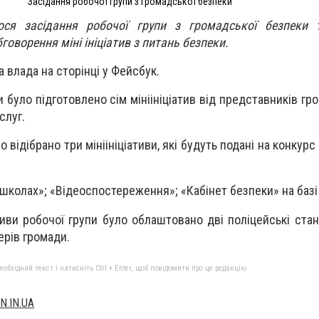
Засідання робочої групи з громадської безпеки
ося засідання робочої групи з громадської безпеки т
говорення міні ініціатив з питань безпеки.
 влада на сторінці у Фейсбук.
 було підготовлено сім мініініціатив від представників гр
слуг.
відібрано три мініініціативи, які будуть подані на конкурс 
школах»; «Відеоспостереження»; «Кабінет безпеки» на баз
тиви робочої групи було облаштовано дві поліцейські стан
ерів громади.
бхідний текст і натисніть Ctrl + Enter, щоб повідомити про це редакцію
N.IN.UA