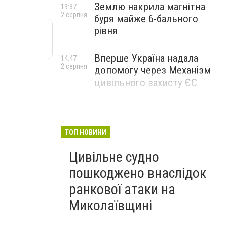
Землю накрила магнітна
19:37
2 серпня
буря майже 6-бального
рівня
Вперше Україна надала
14:47
2 серпня
допомогу через Механізм
цивільного захисту ЄС
ТОП НОВИНИ
Цивільне судно
пошкоджено внаслідок
ранкової атаки на
Миколаївщині