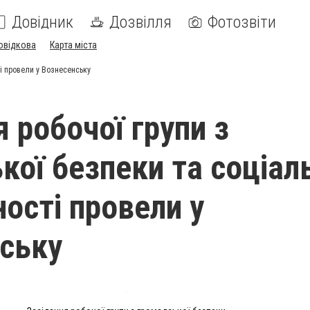
Довідник
Дозвілля
Фотозвіти
овідкова
Карта міста
ті провели у Вознесенську
 робочої групи з
кої безпеки та соціал
ності провели у
ську