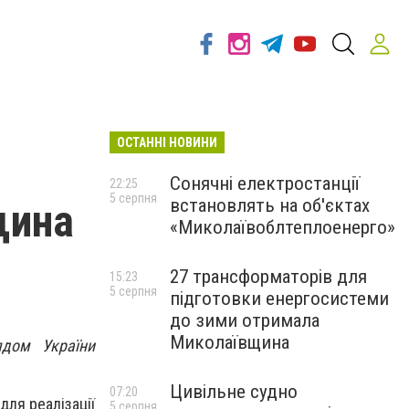
ОСТАННІ НОВИНИ
Сонячні електростанції
22:25
5 серпня
встановлять на об'єктах
щина
«Миколаївоблтеплоенерго»
27 трансформаторів для
15:23
5 серпня
підготовки енергосистеми
до зими отримала
Миколаївщина
ядом України
Цивільне судно
07:20
ля реалізації
5 серпня