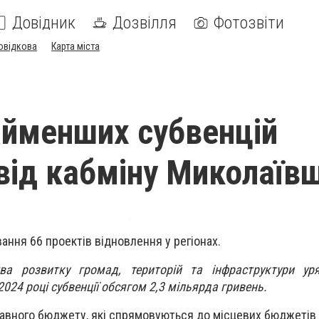
Довідник
Дозвілля
Фотозвіти
овідкова
Карта міста
айменших субвенцій
від кабміну Миколаїв
ання 66 проектів відновлення у регіонах.
ства розвитку громад, територій та інфраструктури ур
024 році субвенції обсягом 2,3 мільярда гривень.
вного бюджету, які спрямовуються до місцевих бюджетів д