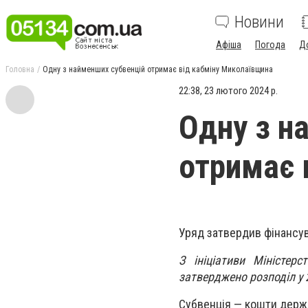
Новини
Афіша
Погода
Д
Головна
Одну з найменших субвенцій отримає від кабміну Миколаївщина
22:38, 23 лютого 2024 р.
Одну з н
отримає 
Уряд затвердив фінансув
З ініціативи Міністер
затверджено розподіл у 2
Субвенція — кошти держа