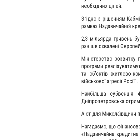
необхідних цілей.
Згідно з рішенням Кабмі
рамках Надзвичайної кре
2,3 мільярда гривень б
раніше схвалені Європе
Міністерство розвитку г
програми реалізуватимут
та об’єктів житлово-ко
військової агресії Росії”.
Найбільша субвенція 4
Дніпропетровська отрима
А от для Миколаївщини п
Нагадаємо, що фінансов
«Надзвичайна кредитна 