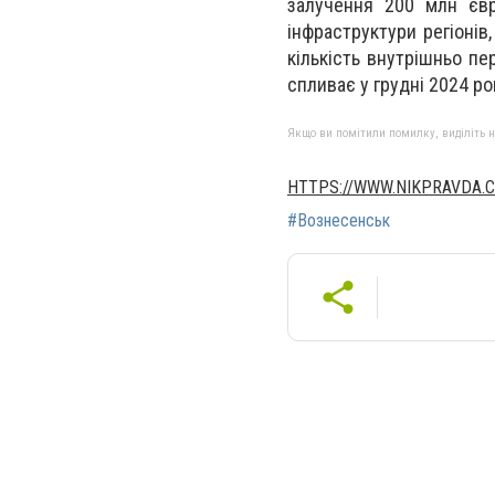
залучення 200 млн євр
інфраструктури регіонів
кількість внутрішньо пер
спливає у грудні 2024 ро
Якщо ви помітили помилку, виділіть нео
HTTPS://WWW.NIKPRAVDA.
#Вознесенськ