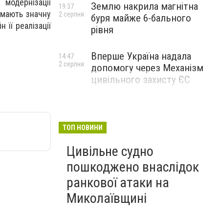
 модернізації
Землю накрила магнітна
19:37
иймають значну
2 серпня
буря майже 6-бального
 її реалізації
рівня
Вперше Україна надала
14:47
2 серпня
допомогу через Механізм
цивільного захисту ЄС
ТОП НОВИНИ
Цивільне судно
пошкоджено внаслідок
ранкової атаки на
Миколаївщині