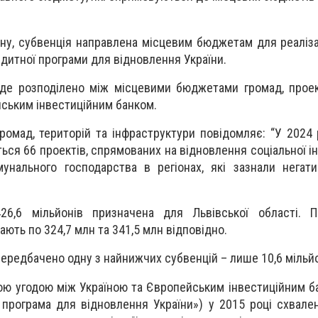
ну, субвенція направлена місцевим бюджетам для реалізац
дитної програми для відновлення України.
уде розподілено між місцевими бюджетами громад, прое
йським інвестиційним банком.
ромад, територій та інфраструктури повідомляє: “У 2024 
ься 66 проектів, спрямованих на відновлення соціальної і
мунального господарства в регіонах, які зазнали негат
26,6 мільйонів призначена для Львівської області. П
ють по 324,7 млн та 341,5 млн відповідно.
ередбачено одну з найнижчих субвенцій – лише 10,6 мільйо
ою угодою між Україною та Європейським інвестиційним б
програма для відновлення України») у 2015 році схвале