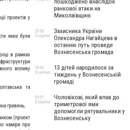
пошкоджено внаслідок
ранкової атаки на
Миколаївщині
ії проектів у
Захисника України
23:58
кти яких були
3 серпня
Олександра Нагайцева в
останню путь проведе
Вознесенська громада
році в рамках
нфраструктури
13 дітей народилося за
ивного впливу
16:56
3 серпня
тиждень у Вознесенській
громаді
олтавська та
Чоловікові, який впав до
09:51
3 серпня
триметрової ями
на гривень.
допомогли рятувальники у
анком (проект
Вознесенську
но наміри про