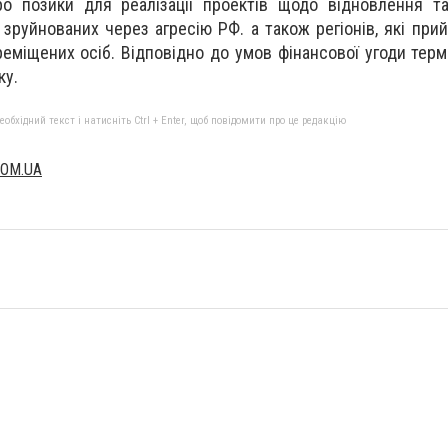
о позики для реалізації проектів щодо відновлення та
, зруйнованих через агресію РФ. а також регіонів, які пр
еміщених осіб. Відповідно до умов фінансової угоди термін
ку.
бхідний текст і натисніть Ctrl + Enter, щоб повідомити про це редакцію
COM.UA