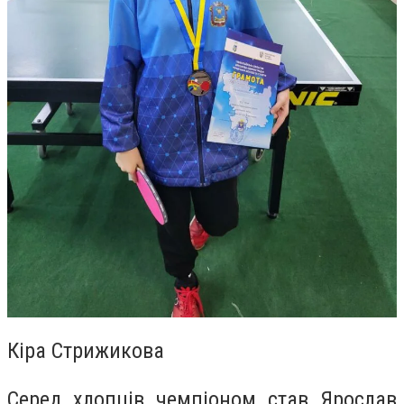
Кіра Стрижикова
Серед хлопців чемпіоном став Ярослав