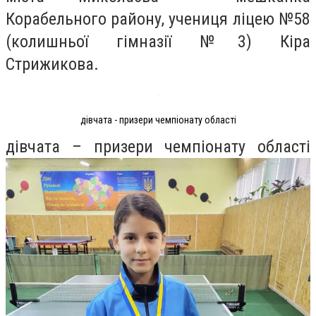
Корабельного району, учениця ліцею №58
(колишньої гімназії №3) Кіра
Стрижикова.
дівчата - призери чемпіонату області
дівчата – призери чемпіонату області