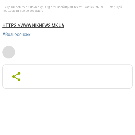
Якщо ви помітили помилку, виділіть необхідний текст і натисніть Ctrl + Enter, щоб
повідомити про це редакцію
HTTPS://WWW.NIKNEWS.MK.UA
#Вознесенськ