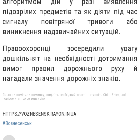
алгоритмом дій у разі виявлення
підозрілих предметів та як діяти під час
сигналу повітряної тривоги або
виникнення надзвичайних ситуацій.
Правоохоронці зосередили увагу
дошкільнят на необхідності дотримання
вимог правил дорожнього руху й
нагадали значення дорожніх знаків.
Якщо ви помітили помилку, виділіть необхідний текст і натисніть Ctrl + Enter, щоб
повідомити про це редакцію
HTTPS://VOZNESENSK.RAYON.IN.UA
#Вознесенськ