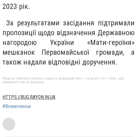
2023 рік.
За результатами засідання підтримали
пропозиції щодо відзначення Державною
нагородою України «Мати-героїня»
мешканок Первомайської громади, а
також надали відповідні доручення.
Якщо ви помітили помилку, виділіть необхідний текст і натисніть Ctrl + Enter, щоб
повідомити про це редакцію
HTTPS://BUG.RAYON.IN.UA
#Вознесенськ