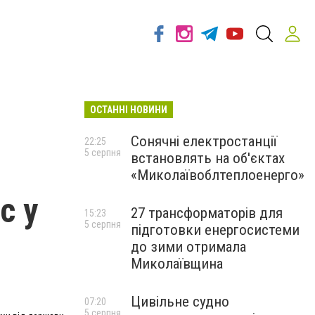
ОСТАННІ НОВИНИ
Сонячні електростанції
22:25
5 серпня
встановлять на об'єктах
«Миколаївоблтеплоенерго»
с у
27 трансформаторів для
15:23
5 серпня
підготовки енергосистеми
до зими отримала
Миколаївщина
Цивільне судно
07:20
5 серпня