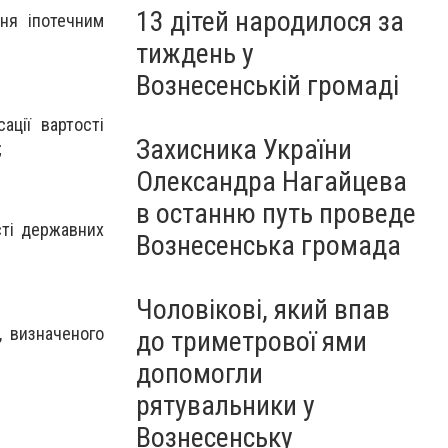
13 дітей народилося за
ня іпотечним
тиждень у
Вознесенській громаді
ації вартості
Захисника України
;
Олександра Нагайцева
в останню путь проведе
сті державних
Вознесенська громада
Чоловікові, який впав
, визначеного
до триметрової ями
допомогли
рятувальники у
Вознесенську