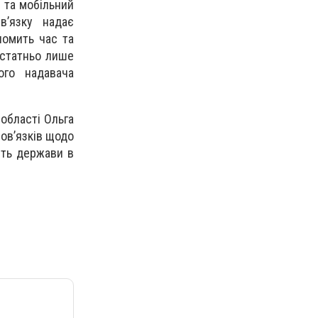
 та мобільний
в’язку надає
номить час та
остатньо лише
ого надавача
області Ольга
ов’язків щодо
сть держави в