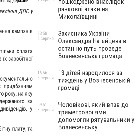
пошкоджено внаслідок
жки від держави
ранкової атаки на
авління ДПС у
Миколаївщині
ення кампанія
Захисника України
23:58
3 серпня
Олександра Нагайцева в
останню путь проведе
тільки сплата
Вознесенська громада
 їх заробітної
13 дітей народилося за
16:56
3 серпня
документально
тиждень у Вознесенській
 з придбанням
громаді
о року, на яку
держаного за
Чоловікові, який впав до
09:51
дивідендів, у
3 серпня
триметрової ями
допомогли рятувальники у
Вознесенську
ітну плату, та