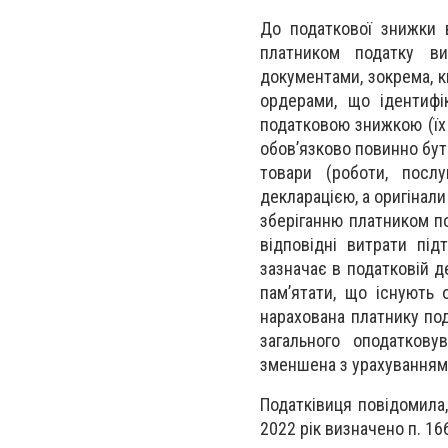
До податкової знижки 
платником податку ви
документами, зокрема, 
ордерами, що ідентифік
податковою знижкою (їх 
обов’язково повинно бути
товари (роботи, посл
декларацією, а оригінал
зберіганню платником по
відповідні витрати пі
зазначає в податковій д
пам’ятати, що існують
нарахована платнику по
загального оподаткову
зменшена з урахуванням 
Податківиця повідомила
2022 рік визначено п. 16