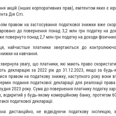
ння акцій (інших корпоративних прав), емітентом яких є ю
нта Дія Сіті.
воїм правом на застосування податкової знижки вже ско
аровано до повернення понад 3,2 млн грн податку на до
же повернуто понад 2,7 млн грн податку на доходи фізичних
ця, найчастіше платники звертаються до контролюючо
знижки на навчання.
звернула увагу, що платники, які мають право скористат
ють декларацію за 2022 рік до 31.12.2023, якщо за будь-
ися правом на податкову знижку, наступного року вони в
ермін подання податкової декларації для реалізації права
 грудня 2023 року. Сума до повернення платнику податку за
к, відкритий у будь-якому комерційному банку, протягом 6
акої податкової декларації.
на дистанційно, не відвідуючи податкову інспекцію, 