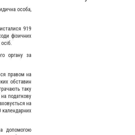
ридична особа,
ристалися 919
ходи фізичних
 осіб.
го органу за
ися правом на
яких обставин
трачають таку
 на податкову
раховується на
0 календарних
за допомогою