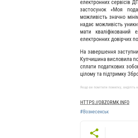
електронних сервісів ДП
застосунок «Моя пода
можливість значно міні
надає можливість уникн
мати кваліфікований 
електронних довірчих по
На завершення заступни
Купчишина висловила под
сплати податкових зобо
цілому та підтримку Збр
Якщо ви помітили помилку, виділіть нео
HTTPS://OBZORMK.INFO
#Вознесенськ