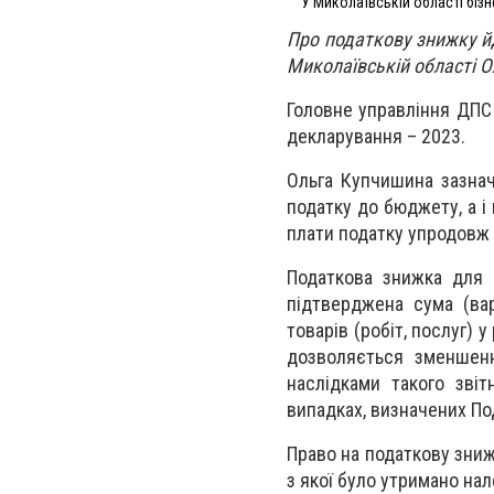
У Миколаївській області біз
Про податкову знижку й
Миколаївській області 
Головне управління ДПС 
декларування – 2023.
Ольга Купчишина зазнач
податку до бюджету, а і
плати податку упродовж 
Податкова знижка для ф
підтверджена сума (вар
товарів (робіт, послуг) 
дозволяється зменшенн
наслідками такого звіт
випадках, визначених По
Право на податкову зниж
з якої було утримано нал