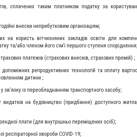
тів, сплачених таким платником податку за користуван
годійні внески неприбутковим організаціям;
их на користь вітчизняних закладів освіти для компенс
тку та/або членом його сім’ї першого ступеня споріднення
страхових платежів (страхових внесків, страхових премій) ;
у допоміжних репродуктивних технологій та оплату варто
иновленням дитини ;
 у зв'язку із переобладнанням транспортного засобу;
у видатків на будівництво (придбання) доступного житла
орендної плати (для внутрішньо переміщених осіб);
рої респіраторної хвороби COVID-19;