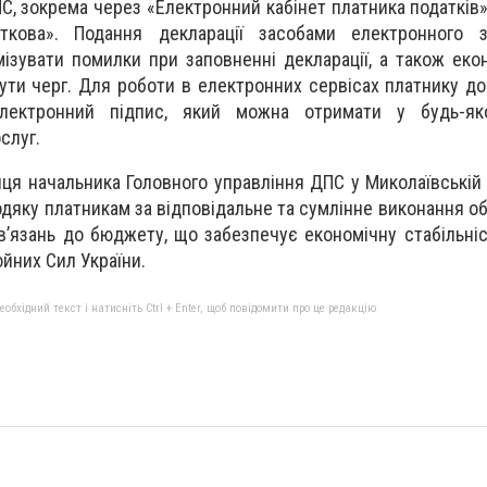
С, зокрема через «Електронний кабінет платника податків»
ткова». Подання декларації засобами електронного з
мізувати помилки при заповненні декларації, а також еко
ути черг. Для роботи в електронних сервісах платнику д
електронний підпис, який можна отримати у будь-як
слуг.
ця начальника Головного управління ДПС у Миколаївській 
яку платникам за відповідальне та сумлінне виконання об
в’язань до бюджету, що забезпечує економічну стабільні
ойних Сил України.
бхідний текст і натисніть Ctrl + Enter, щоб повідомити про це редакцію