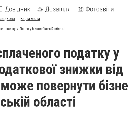
Довідник
Дозвілля
Фотозвіти
овідкова
Карта міста
е повернути бізнес у Миколаївській області
сплаченого податку у
податкової знижки від
може повернути бізне
ській області