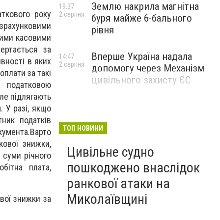
Землю накрила магнітна
19:37
аткового року
2 серпня
буря майже 6-бального
зрахунковими
рівня
вими касовими
вертається за
Вперше Україна надала
14:47
явності в яких
2 серпня
допомогу через Механізм
оплати за такі
цивільного захисту ЄС
з податковою
ле підлягають
 У разі, якщо
тник податків
ТОП НОВИНИ
кумента.Варто
кової знижки,
Цивільне судно
 суми річного
пошкоджено внаслідок
бітна плата,
ранкової атаки на
Миколаївщині
вої знижки за