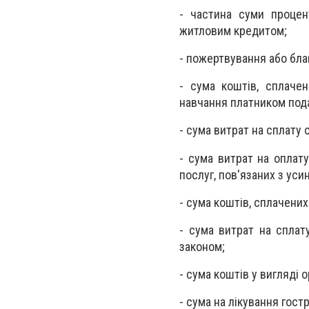
- частина суми процен
житловим кредитом;
- пожертвування або бла
- сума коштів, сплачен
навчання платником пода
- сума витрат на сплату 
- сума витрат на оплат
послуг, пов'язаних з ус
- сума коштів, сплачених
- сума витрат на сплат
законом;
- сума коштів у вигляді 
- сума на лікування гост