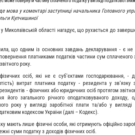
нес може повернути частину сплаченого податку у вигляді податкової зни
де мова у коментарі заступниці начальника Головного упр
Ольги Купчишиної
у Миколаївській області нагадує, що рухається до заверш
ила, що одним із основних завдань декларування - є не 
 повернення платниками податків частини сум сплаченого з
звітного року.
ізичних осіб, які не є суб'єктами господарювання, - 
тість) витрат платника податку - резидента у зв'язку
у резидентів - фізичних або юридичних осіб протягом звітног
я його загального річного оподатковуваного доходу, о
ного року у вигляді заробітної плати та/або у вигляді 
датковим кодексом України (далі – Кодекс).
ку мають лише фізичні особи, які отримують офіційно зароб
ежні суми податку з доходів фізичних осіб.