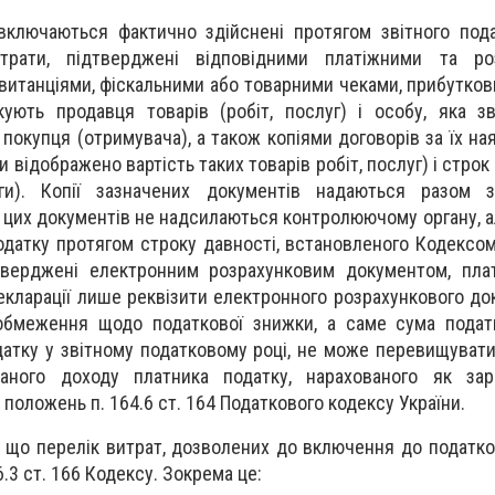
включаються фактично здійснені протягом звітного под
трати, підтверджені відповідними платіжними та ро
квитанціями, фіскальними або товарними чеками, прибутко
ують продавця товарів (робіт, послуг) і особу, яка з
покупця (отримувача), а також копіями договорів за їх на
 відображено вартість таких товарів робіт, послуг) і строк 
уги). Копії зазначених документів надаються разом 
и цих документів не надсилаються контролюючому органу, а
датку протягом строку давності, встановленого Кодексом.
дтверджені електронним розрахунковим документом, пла
екларації лише реквізити електронного розрахункового до
 обмеження щодо податкової знижки, а саме сума подат
датку у звітному податковому році, не може перевищувати
ваного доходу платника податку, нарахованого як заро
положень п. 164.6 ст. 164 Податкового кодексу України.
, що перелік витрат, дозволених до включення до податко
6.3 ст. 166 Кодексу. Зокрема це: