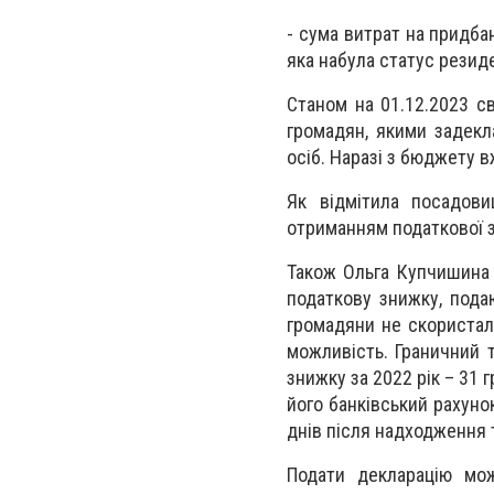
- сума витрат на придба
яка набула статус резиде
Станом на 01.12.2023 с
громадян, якими задекл
осіб. Наразі з бюджету в
Як відмітила посадови
отриманням податкової 
Також Ольга Купчишина 
податкову знижку, пода
громадяни не скористал
можливість. Граничний т
знижку за 2022 рік – 31
його банківський рахуно
днів після надходження т
Подати декларацію мож