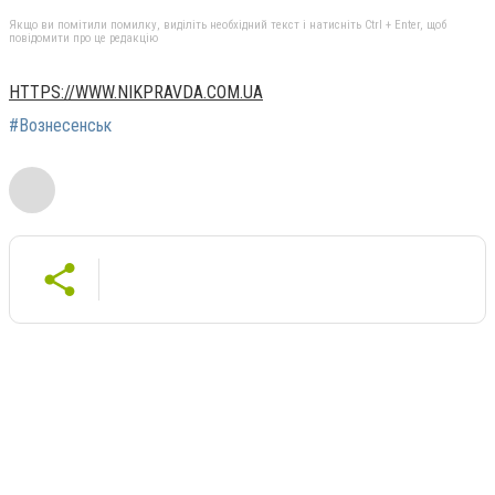
Якщо ви помітили помилку, виділіть необхідний текст і натисніть Ctrl + Enter, щоб
повідомити про це редакцію
HTTPS://WWW.NIKPRAVDA.COM.UA
#Вознесенськ