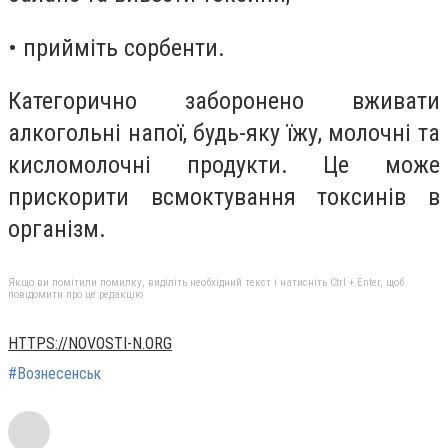
• прийміть сорбенти.
Категорично заборонено вживати
алкогольні напої, будь-яку їжу, молочні та
кисломолочні продукти. Це може
прискорити всмоктування токсинів в
організм.
Якщо ви помітили помилку, виділіть необхідний текст і натисніть Ctrl + Enter, щоб
повідомити про це редакцію
HTTPS://NOVOSTI-N.ORG
#Вознесенськ