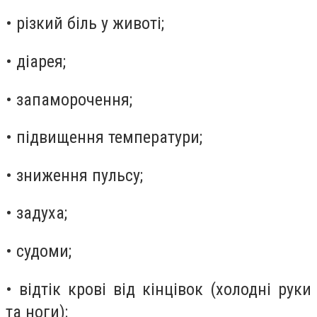
• різкий біль у животі;
• діарея;
• запаморочення;
• підвищення температури;
• зниження пульсу;
• задуха;
• судоми;
• відтік крові від кінцівок (холодні руки
та ноги);