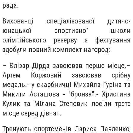
рада.
Вихованці спеціалізованої дитячо-
юнацької спортивної школи
олімпійського резерву з фехтування
здобули повний комплект нагород:
– Єлізар Дірда завоював перше місце.–
Артем Коржовий завоював срібну
медаль.- у скарбничці Михайла Гуріна та
Микити Асташова - "бронза".- Христина
Кулик та Мілана Степовик посіли третє
місце серед дівчат.
Тренують спортсменів Лариса Павленко,